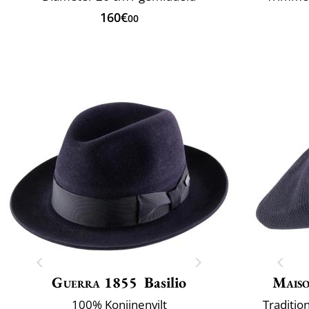
160€
00
Guerra 1855
Basilio
Maiso
100% Konijnenvilt
Traditio