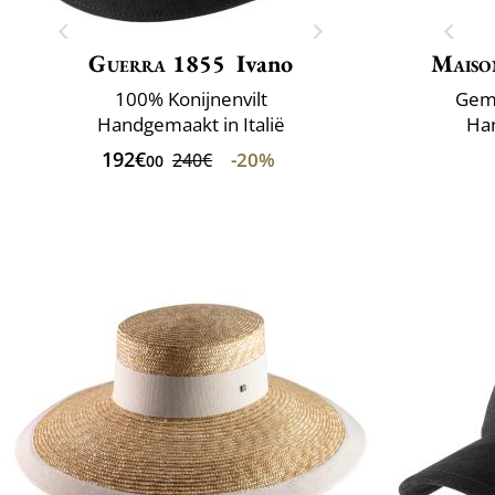
Guerra 1855
Ivano
Maiso
100% Konijnenvilt
Gema
Handgemaakt in Italië
Han
192€
-20%
240€
00