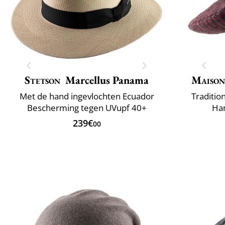
Stetson
Marcellus Panama
Maison
Met de hand ingevlochten Ecuador
Traditio
Bescherming tegen UVupf 40+
Han
239€
00