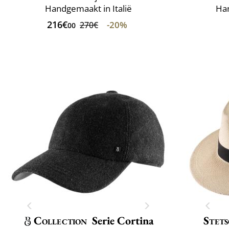
Handgemaakt in Italië
Han
216€
-20%
270€
00
Collection
Serie Cortina
Stet