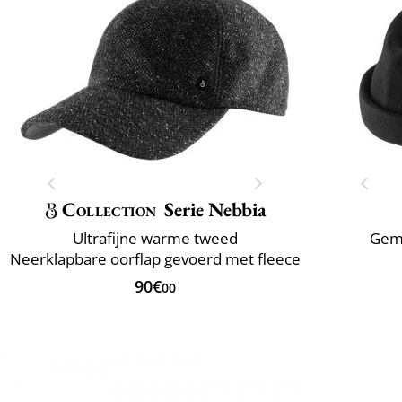
Collection
Serie Nebbia
Ultrafijne warme tweed
Gema
Neerklapbare oorflap gevoerd met fleece
90€
00