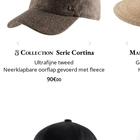
Collection
Serie Cortina
Mai
Ultrafijne tweed
G
Neerklapbare oorflap gevoerd met fleece
90€
00