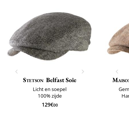
Stetson
Belfast Soie
Maiso
Licht en soepel
Gema
100% zijde
Han
129€
00