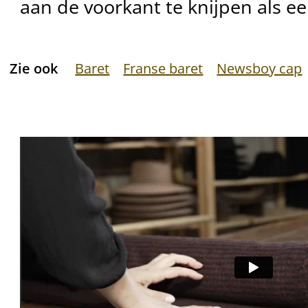
aan de voorkant te knijpen als een
Zie ook
Baret
Franse baret
Newsboy cap