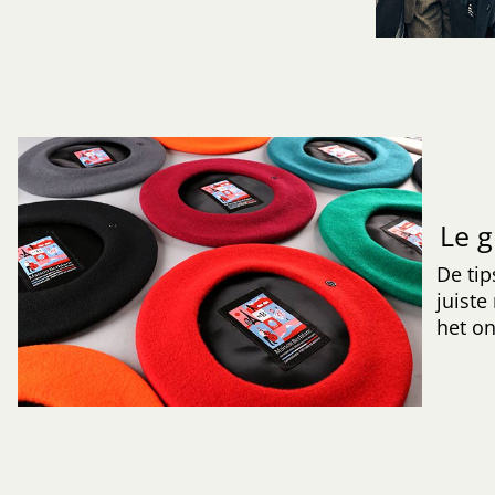
Le g
De tip
juiste
het o