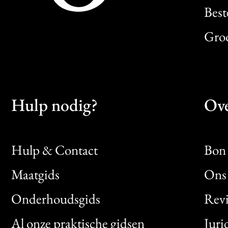
Best
Gro
Hulp nodig?
Ove
Hulp & Contact
Bon 
Maatgids
Ons 
Bon
Onderhoudsgids
Rev
Clic
Al onze praktische gidsen
Juri