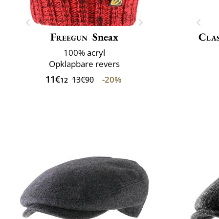
Freegun
Sneax
Clas
100% acryl
Opklapbare revers
11€
-20%
13€90
12