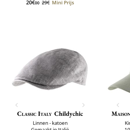
20€
Mini Prijs
29€
00
Classic Italy
Childychic
Maison
Linnen - katoen
Ki
Gemaakt in Italië
10