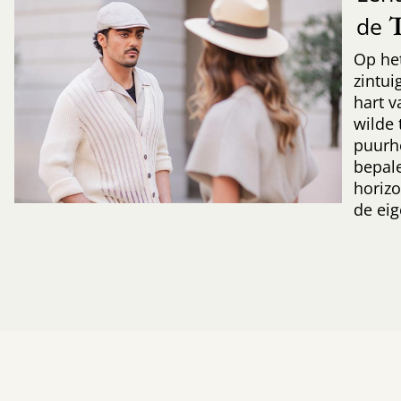
de
Op he
zintui
hart 
wilde 
puurh
bepal
horizo
de ei