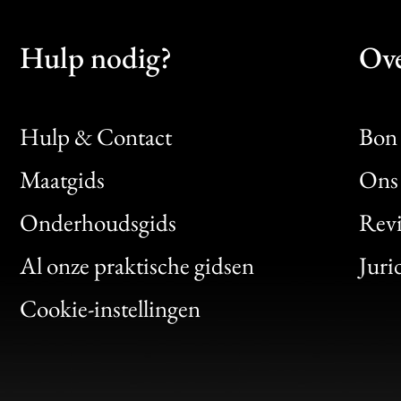
Hulp nodig?
Ove
Hulp & Contact
Bon 
Maatgids
Ons 
Bon
Onderhoudsgids
Rev
Clic
Al onze praktische gidsen
Juri
Bon
Cookie-instellingen
Gen