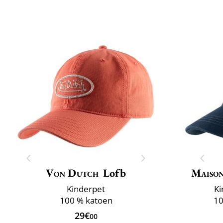
Von Dutch
Lofb
Maison
Kinderpet
Ki
100 % katoen
10
29€
00