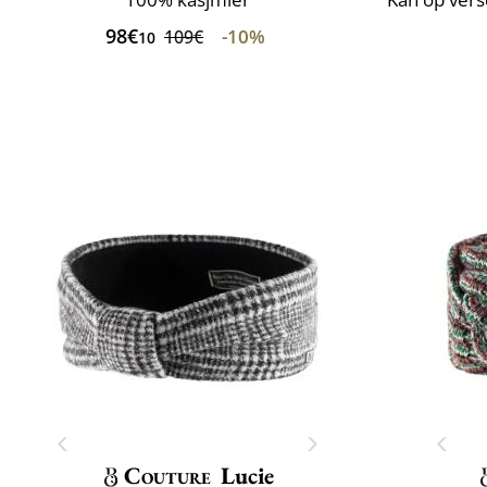
98€
-10%
109€
10
Couture
Lucie