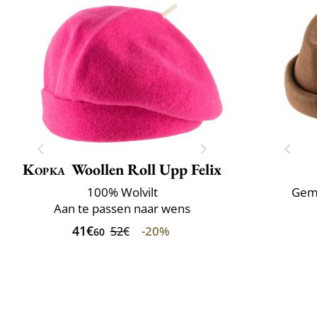
Kopka
Woollen Roll Upp Felix
100% Wolvilt
Gema
Aan te passen naar wens
41€
-20%
52€
60