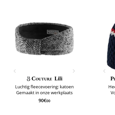
Couture
Lili
P
Luchtig fleecevoering: katoen
He
Gemaakt in onze werkplaats
Vo
90€
00