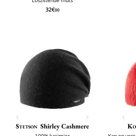
Loszittende muts
32€
00
Stetson
Shirley Cashmere
Ko
100% kasjmier