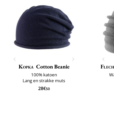
Kopka
Cotton Beanie
Flech
100% katoen
Wa
Lang en strakke muts
28€
50