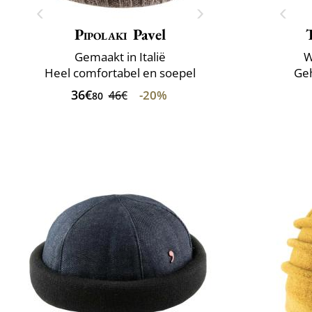
Pipolaki
Pavel
Gemaakt in Italië
W
Heel comfortabel en soepel
Geh
36€
-20%
46€
80