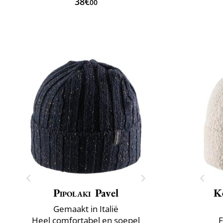
38€
00
Pipolaki
Pavel
K
Gemaakt in Italië
Heel comfortabel en soepel
F