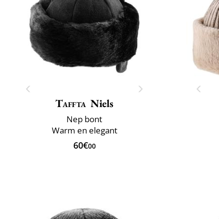
Taffta
Niels
Nep bont
Warm en elegant
60€
00