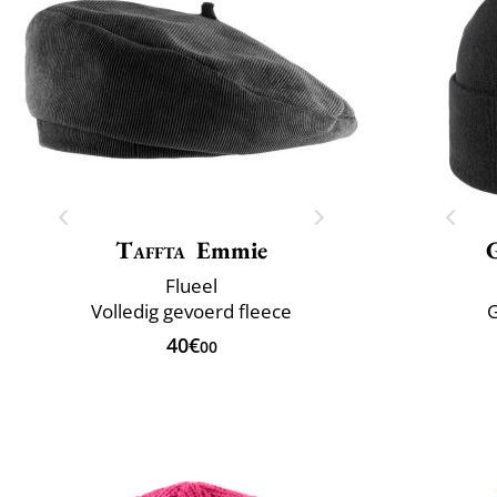
Taffta
Emmie
Flueel
Volledig gevoerd fleece
G
40€
00