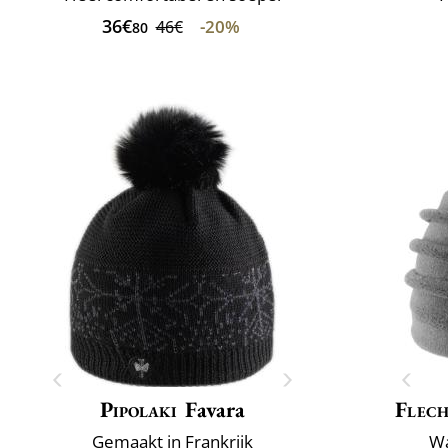
36€
-20%
46€
80
Pipolaki
Favara
Flech
Gemaakt in Frankrijk
Wa