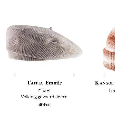
Taffta
Emmie
Kangol
Flueel
Is
Volledig gevoerd fleece
40€
00