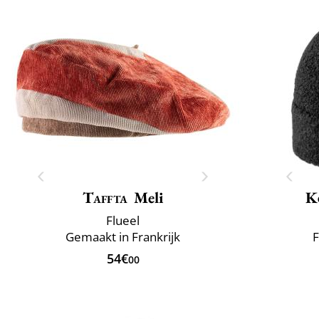
Taffta
Meli
K
Flueel
Gemaakt in Frankrijk
F
54€
00