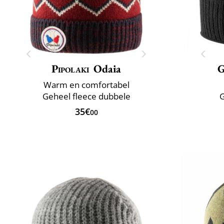
Pipolaki
Odaia
G
Warm en comfortabel
Geheel fleece dubbele
G
35€
00