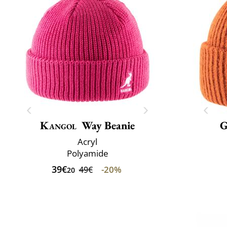
Kangol
Way Beanie
G
Acryl
Polyamide
39€
-20%
49€
20