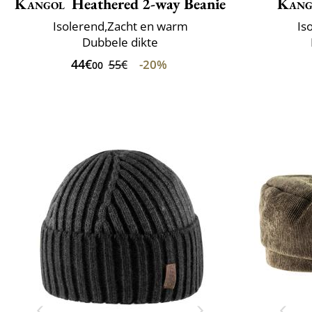
Kangol
Heathered 2-way Beanie
Kang
Isolerend,Zacht en warm
Is
Dubbele dikte
44€
-20%
55€
00