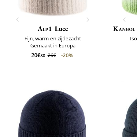
Alp1
Luce
Kangol
Fijn, warm en zijdezacht
Is
Gemaakt in Europa
20€
-20%
26€
80