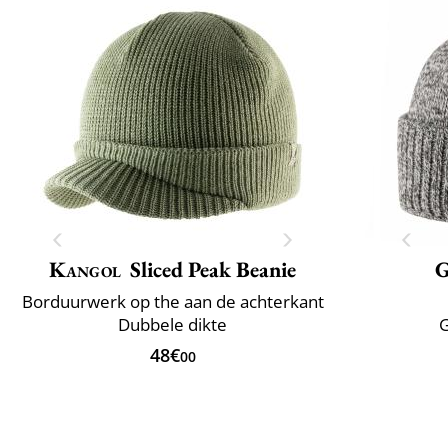
Kangol
Sliced Peak Beanie
G
Borduurwerk op the aan de achterkant
Dubbele dikte
G
48€
00