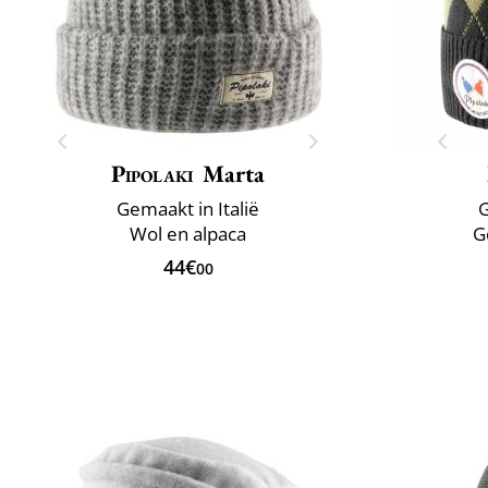
Pipolaki
Marta
Gemaakt in Italië
G
Wol en alpaca
G
44€
00