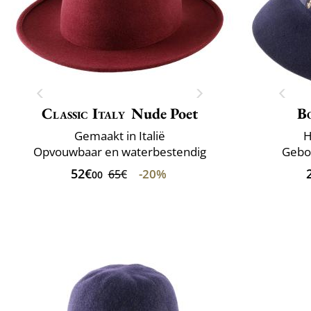
Classic Italy
Nude Poet
B
Gemaakt in Italië
H
Opvouwbaar en waterbestendig
Gebor
52€
-20%
65€
00