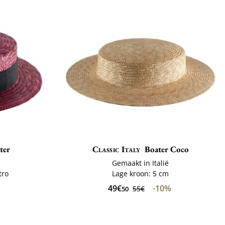
ter
Classic Italy
Boater Coco
Gemaakt in Italië
tro
Lage kroon: 5 cm
49€
-10%
55€
50