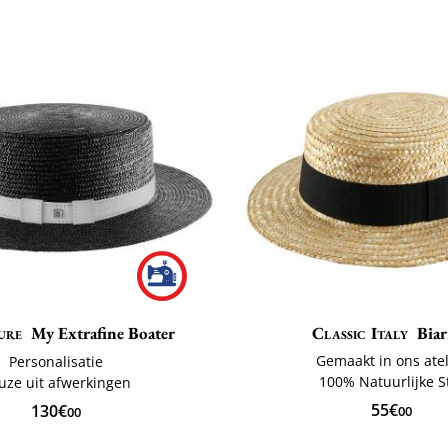
ure
My Extrafine Boater
Classic Italy
Biar
Gemaakt in ons atel
Personalisatie
100% Natuurlijke S
uze uit afwerkingen
55€
130€
00
00