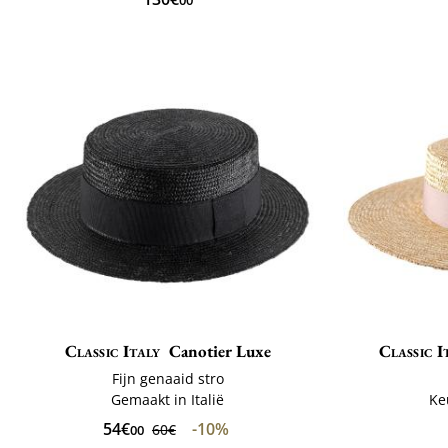
00
Classic Italy
Canotier Luxe
Classic I
Fijn genaaid stro
Gemaakt in Italië
Ke
54€
-10%
60€
00