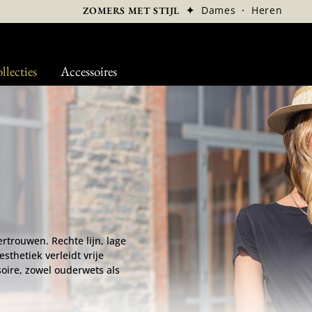
✦
Dames
·
Heren
ZOMERS MET STIJL
llecties
Accessoires
ertrouwen. Rechte lijn, lage
esthetiek verleidt vrije
oire, zowel ouderwets als