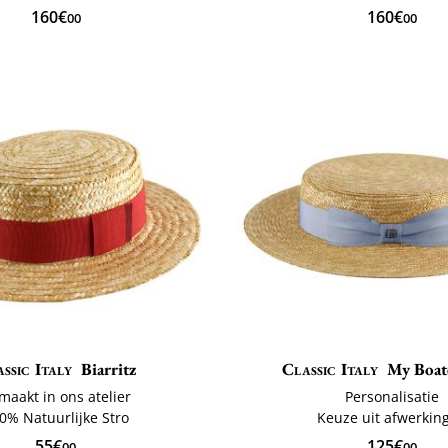
160€
160€
00
00
ssic Italy
Biarritz
Classic Italy
My Boat
maakt in ons atelier
Personalisatie
0% Natuurlijke Stro
Keuze uit afwerkin
55€
125€
00
00