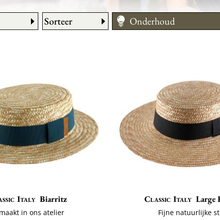
Sorteer
Onderhoud
Hoe te dragen
Maattabel
ssic Italy
Biarritz
Classic Italy
Large 
maakt in ons atelier
Fijne natuurlijke s