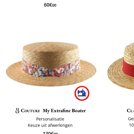
60€
00
Couture
My Extrafine Boater
Cla
Ge
Personalisatie
10
Keuze uit afwerkingen
130€