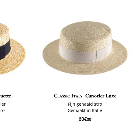
uette
Classic Italy
Canotier Luxe
ier
Fijn genaaid stro
tro
Gemaakt in Italië
60€
00