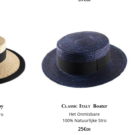
by
Classic Italy
Boater
Het Onmisbare
ro
100% Natuurlijke Stro
ë
25€
00