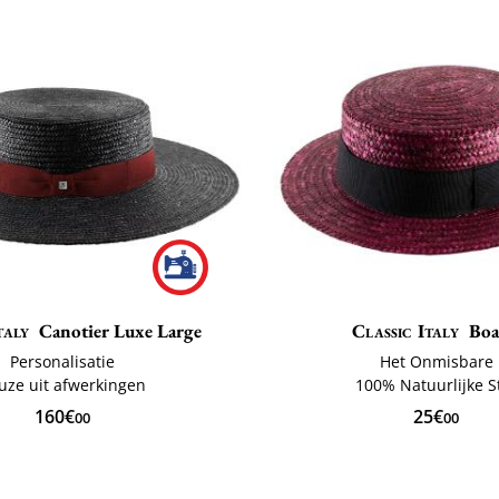
taly
Canotier Luxe Large
Classic Italy
Boa
Personalisatie
Het Onmisbare
uze uit afwerkingen
100% Natuurlijke S
160€
25€
00
00