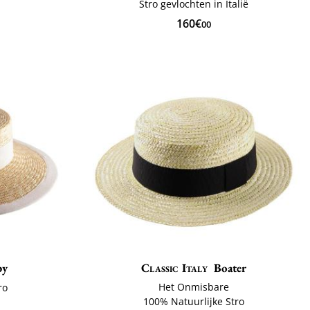
ë
Stro gevlochten in Italië
160€
00
by
Classic Italy
Boater
Het Onmisbare
ro
100% Natuurlijke Stro
ë