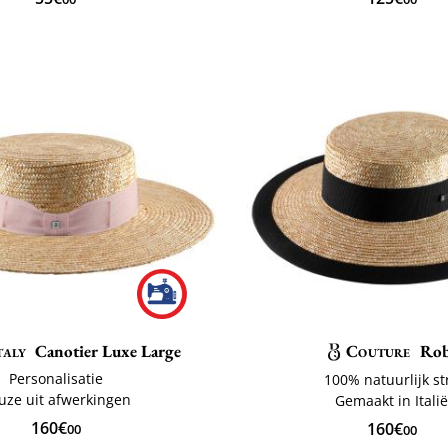
taly
Canotier Luxe Large
Couture
Ro
Personalisatie
100% natuurlijk st
uze uit afwerkingen
Gemaakt in Itali
160€
160€
00
00