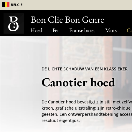
België
Bon Clic Bon Genre
Hoed
Pet
Franse baret
Muts
Co
DE LICHTE SCHADUW VAN EEN KLASSIEKER
Canotier hoed
De Canotier hoed bevestigt zijn stijl met zelfv
kroon, grafische uitstraling: zijn retro-chique 
geesten. Een ontwerpershandtekening access
resoluut eigentijds.