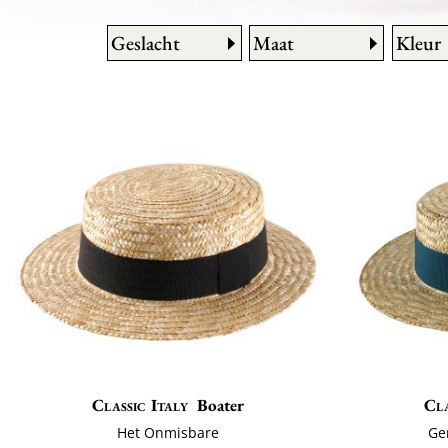
Geslacht
Maat
Kleur
Classic Italy
Boater
Cla
Het Onmisbare
Ge