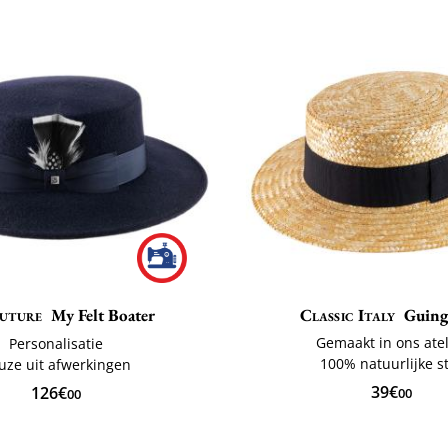
uture
My Felt Boater
Classic Italy
Guing
Gemaakt in ons atel
Personalisatie
100% natuurlijke s
uze uit afwerkingen
39€
126€
00
00