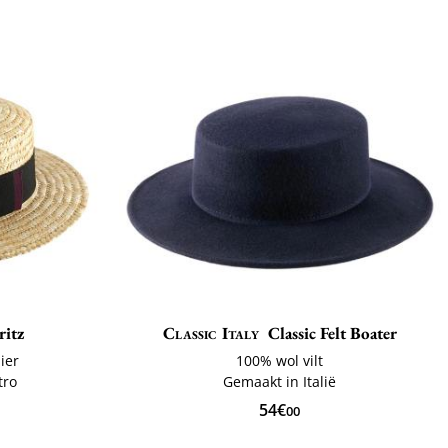
ritz
Classic Italy
Classic Felt Boater
ier
100% wol vilt
tro
Gemaakt in Italië
54€
00