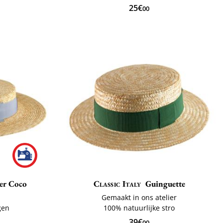
25€
00
er Coco
Classic Italy
Guinguette
Gemaakt in ons atelier
gen
100% natuurlijke stro
39€
00