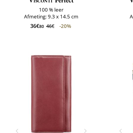
Visconti
Perfect
V
100 % leer
Afmeting: 9.3 x 14.5 cm
A
36€
-20%
46€
80