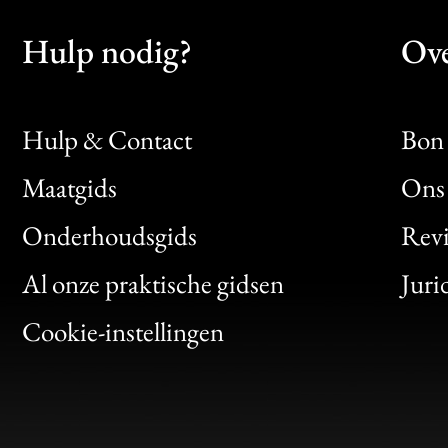
Hulp nodig?
Ove
Hulp & Contact
Bon 
Maatgids
Ons 
Bon
Onderhoudsgids
Rev
Clic
Al onze praktische gidsen
Juri
Bon
Cookie-instellingen
Gen