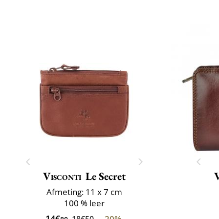
Visconti
Le Secret
V
Afmeting: 11 x 7 cm
100 % leer
14€
-20%
18€50