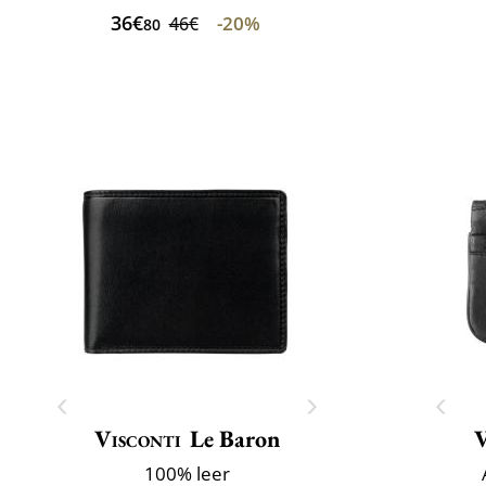
36€
-20%
46€
80
Visconti
Le Baron
V
100% leer