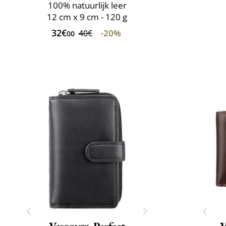
100% natuurlijk leer
12 cm x 9 cm - 120 g
32€
-20%
40€
00