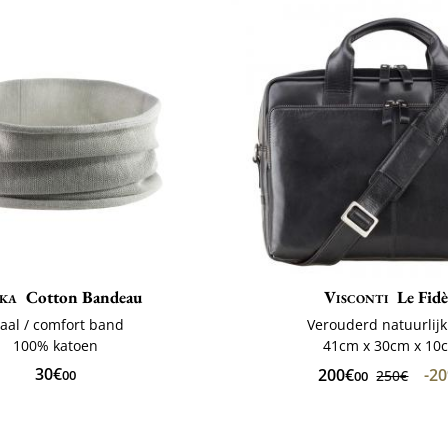
ka
Cotton Bandeau
Visconti
Le Fidè
jaal / comfort band
Verouderd natuurlijk
100% katoen
41cm x 30cm x 10
30€
200€
-2
00
250€
00