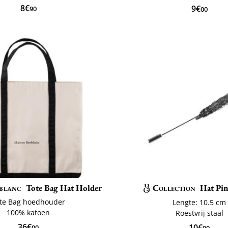
8€
9€
90
00
blanc
Tote Bag Hat Holder
Collection
Hat Pin
te Bag hoedhouder
Lengte: 10.5 cm
100% katoen
Roestvrij staal
36€
10€
00