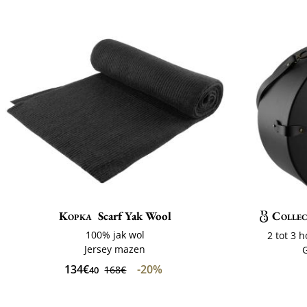
Kopka
Scarf Yak Wool
Collec
100% jak wol
2 tot 3
Jersey mazen
134€
-20%
168€
40