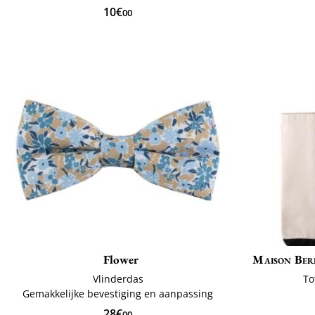
10€
00
Flower
Maison Ber
Vlinderdas
To
Gemakkelijke bevestiging en aanpassing
28€
00