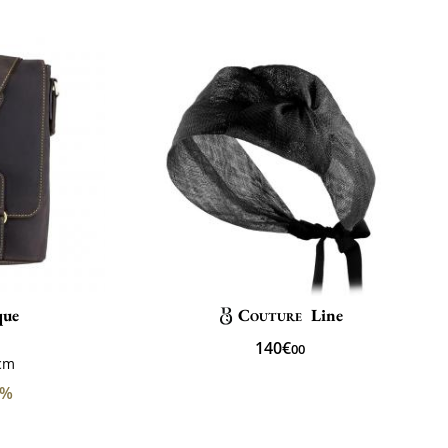
que
Couture
Line
140€
00
9cm
0%