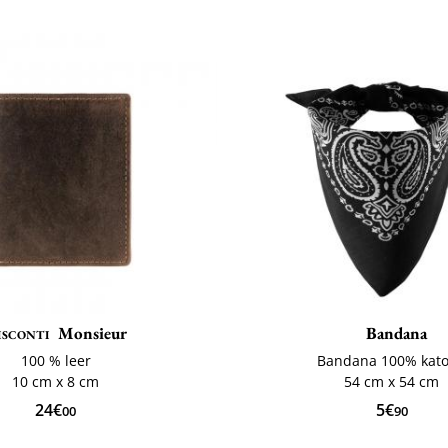
isconti
Monsieur
Bandana
100 % leer
Bandana 100% kat
10 cm x 8 cm
54 cm x 54 cm
24€
5€
00
90