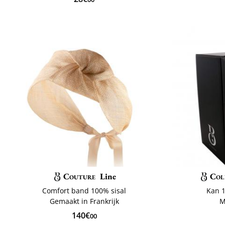
Couture
Line
Col
Comfort band 100% sisal
Kan 1
Gemaakt in Frankrijk
M
140€
00