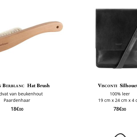
n Berblanc
Hat Brush
Visconti
Silhoue
dvat van beukenhout
100% leer
Paardenhaar
19 cm x 24 cm x 4
18€
78€
00
00