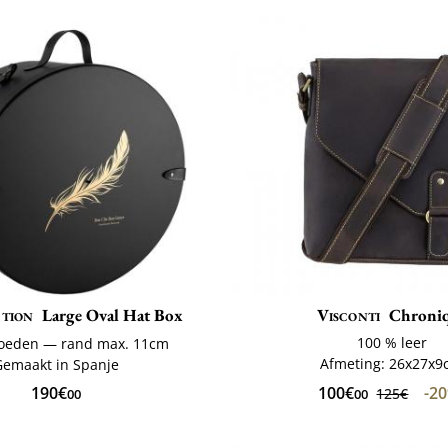
tion
Large Oval Hat Box
Visconti
Chroni
100 % leer
 hoeden — rand max. 11cm
Afmeting: 26x27x
Gemaakt in Spanje
100€
-2
190€
125€
00
00