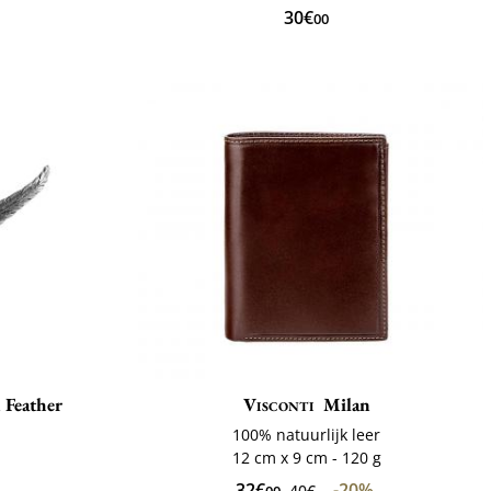
30€
00
 Feather
Visconti
Milan
100% natuurlijk leer
12 cm x 9 cm - 120 g
32€
-20%
40€
00