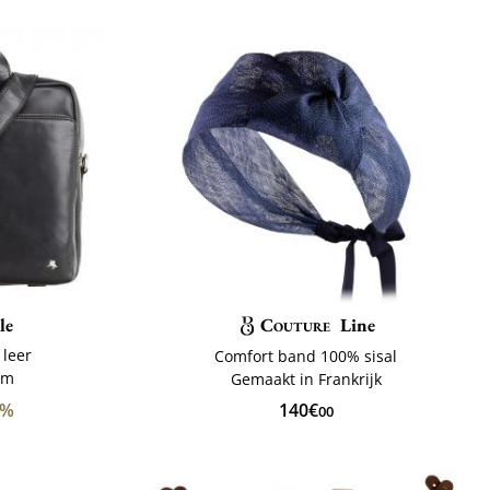
le
Couture
Line
 leer
Comfort band 100% sisal
cm
Gemaakt in Frankrijk
0%
140€
00