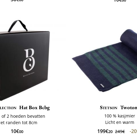
00
lection
Hat Box Bcbg
Stetson
Twoto
100 % kasjmier
 of 2 hoeden bevatten
Licht en warm
et randen tot 8cm
199€
-2
10€
249€
20
00