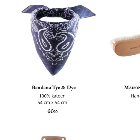
Bandana Tye & Dye
Maiso
100% katoen
Han
54 cm x 54 cm
6€
90