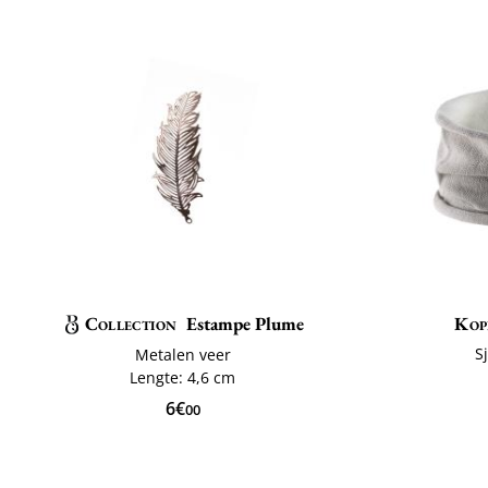
Collection
Estampe Plume
Kop
S
Metalen veer
Lengte: 4,6 cm
6€
00