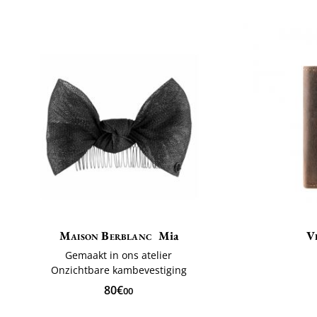
Maison Berblanc
Mia
V
Gemaakt in ons atelier
Onzichtbare kambevestiging
80€
00