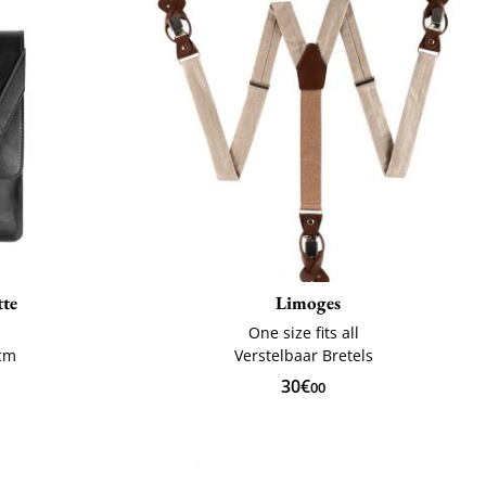
tte
Limoges
One size fits all
 cm
Verstelbaar Bretels
30€
00