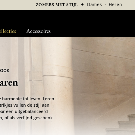
✦
Dames
·
Heren
ZOMERS MET STIJL
llecties
Accessoires
LOOK
aren
 harmonie tot leven. Leren
rikjes vullen de stijl aan
voor een uitgebalanceerd
, of als verfijnd geschenk.