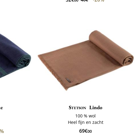
ne
Stetson
Lindo
100 % wol
Heel fijn en zacht
69€
0%
00