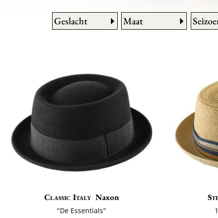
Geslacht
Maat
Seizoe
Classic Italy
Naxon
St
"De Essentials"
1