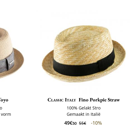
Toyo
Classic Italy
Fino Porkpie Straw
o
100% Gelakt Stro
 vorm
Gemaakt in Italië
49€
-10%
55€
50