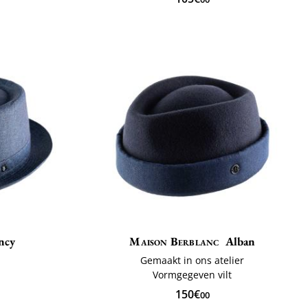
ncy
Maison Berblanc
Alban
Gemaakt in ons atelier
ë
Vormgegeven vilt
150€
00