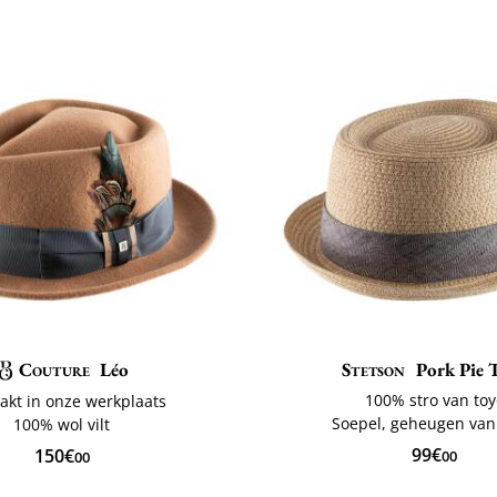
Couture
Léo
Stetson
Pork Pie 
100% stro van toy
kt in onze werkplaats
Soepel, geheugen van
100% wol vilt
99€
150€
00
00