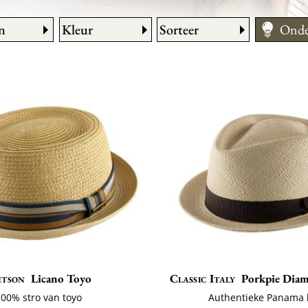
n
Kleur
Sorteer
Onde
Hoe 
Maat
etson
Licano Toyo
Classic Italy
Porkpie Dia
00% stro van toyo
Authentieke Panama