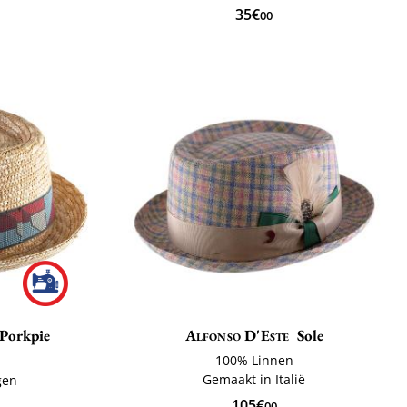
35€
00
Porkpie
Alfonso D'Este
Sole
100% Linnen
Gemaakt in Italië
gen
105€
00