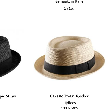
Gemaakt in Italië
58€
00
pie Straw
Classic Italy
Rocker
o
Tijdloos
ë
100% Stro