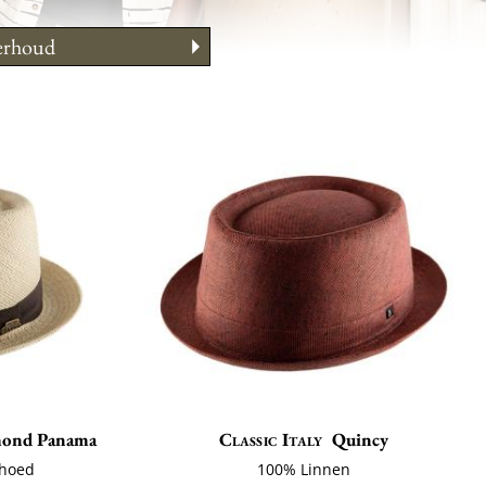
rhoud
te dragen
tabel
mond Panama
Classic Italy
Quincy
 hoed
100% Linnen