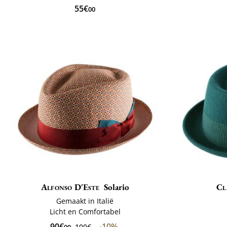
55€
00
Alfonso D'Este
Solario
Cl
Gemaakt in Italië
Licht en Comfortabel
90€
-10%
100€
00