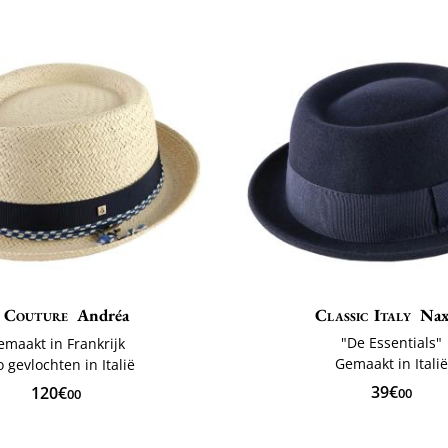
Couture
Andréa
Classic Italy
Na
"De Essentials"
emaakt in Frankrijk
Gemaakt in Itali
o gevlochten in Italië
39€
120€
00
00