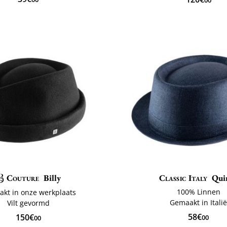
00
Couture
Billy
Classic Italy
Qui
100% Linnen
kt in onze werkplaats
Gemaakt in Itali
Vilt gevormd
58€
150€
00
00