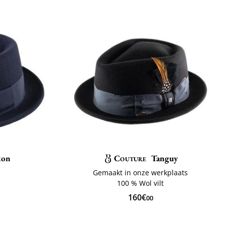
xon
Couture
Tanguy
Gemaakt in onze werkplaats
ë
100 % Wol vilt
160€
00