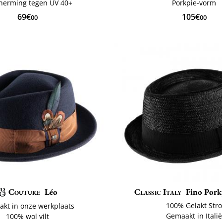
herming tegen UV 40+
Porkpie-vorm
69€
105€
00
00
Couture
Léo
Classic Italy
Fino Pork
100% Gelakt Str
kt in onze werkplaats
Gemaakt in Itali
100% wol vilt