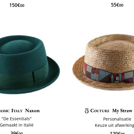
55€
150€
00
00
assic Italy
Naxon
Couture
My Straw 
"De Essentials"
Personalisatie
Gemaakt in Italië
Keuze uit afwerkin
39€
120€
00