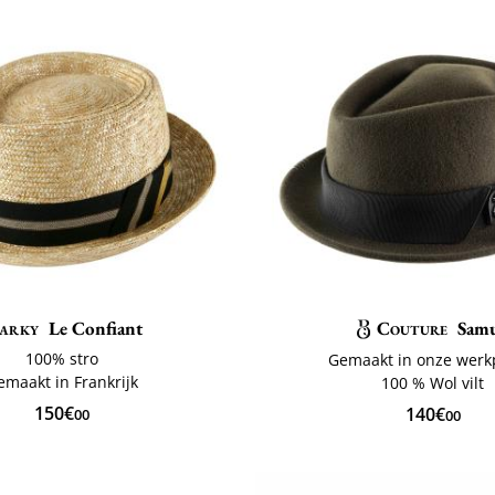
arky
Le Confiant
Couture
Samu
100% stro
Gemaakt in onze werk
emaakt in Frankrijk
100 % Wol vilt
150€
140€
00
00