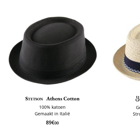
Stetson
Athens Cotton
100% katoen
G
Gemaakt in Italië
Str
89€
00