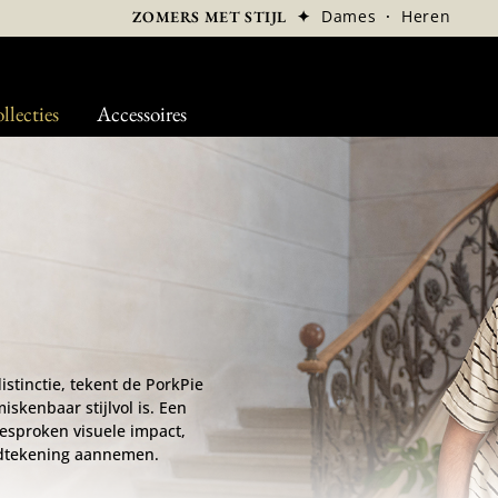
✦
Dames
·
Heren
ZOMERS MET STIJL
llecties
Accessoires
stinctie, tekent de PorkPie
iskenbaar stijlvol is. Een
esproken visuele impact,
ndtekening aannemen.