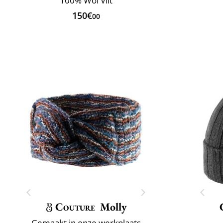
100% Wol Vilt
150€
00
Couture
Molly
Gemaakt in onze werkplaats