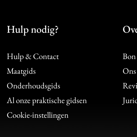
Hulp nodig?
Ove
Hulp & Contact
Bon 
Maatgids
Ons 
Bon
Onderhoudsgids
Rev
Clic
Al onze praktische gidsen
Juri
Bon
Cookie-instellingen
Gen