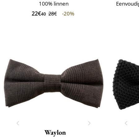
100% linnen
Eenvoudig
22€
-20%
28€
40
Waylon