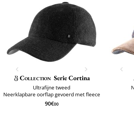
Collection
Serie Cortina
Ultrafijne tweed
N
Neerklapbare oorflap gevoerd met fleece
90€
00