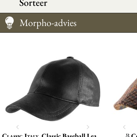
Sorteer
Onderhoud
Maattabel
Hoe draag je het?
Morpho-advies
Classic Italy
Classic Baseball Leather
C