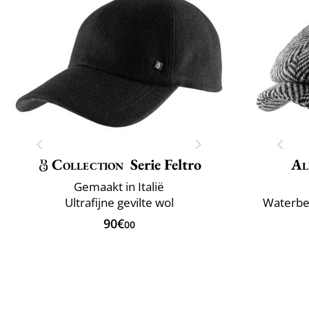
Collection
Serie Feltro
Al
Gemaakt in Italië
Ultrafijne gevilte wol
Waterbes
90€
00