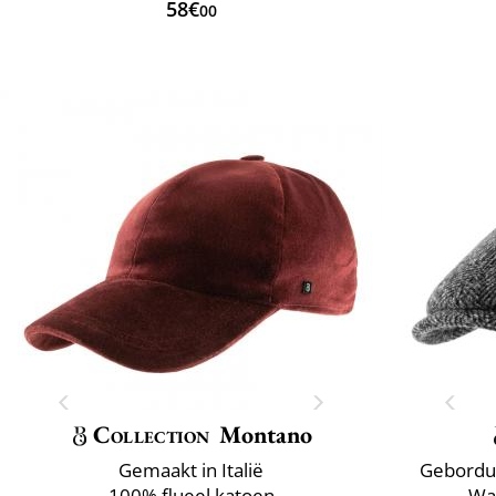
58€
00
Collection
Montano
Gemaakt in Italië
Geborduu
100% flueel katoen
Wa