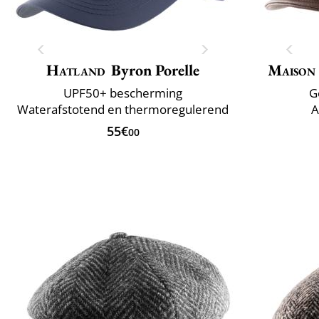
Hatland
Byron Porelle
Maison
UPF50+ bescherming
G
Waterafstotend en thermoregulerend
A
55€
00