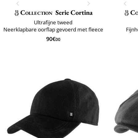
Collection
Serie Cortina
Co
Ultrafijne tweed
Neerklapbare oorflap gevoerd met fleece
Fijnh
90€
00