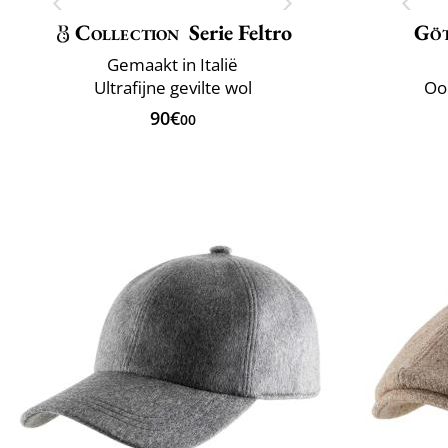
Collection
Serie Feltro
Gö
Gemaakt in Italië
Ultrafijne gevilte wol
Oo
90€
00