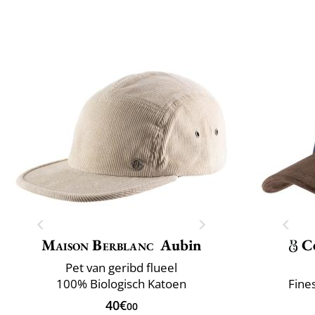
Maison Berblanc
Aubin
C
Pet van geribd flueel
100% Biologisch Katoen
Fine
40€
00