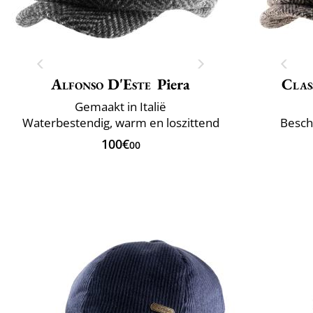
Alfonso D'Este
Piera
Clas
Gemaakt in Italië
Waterbestendig, warm en loszittend
Besch
100€
00