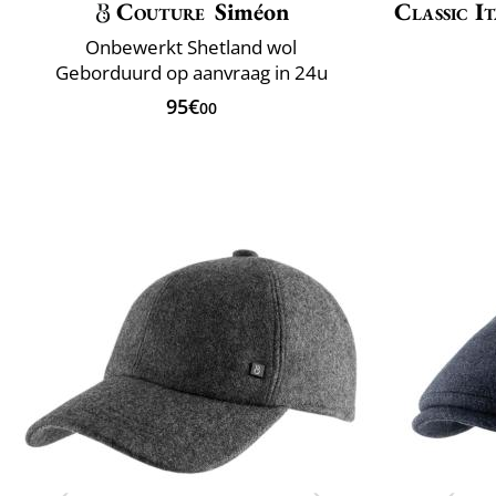
Couture
Siméon
Classic It
Onbewerkt Shetland wol
Geborduurd op aanvraag in 24u
95€
00