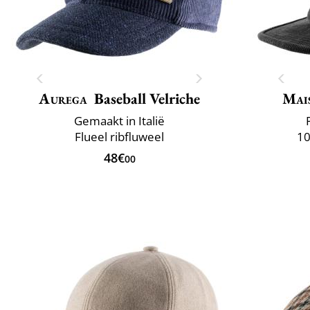
Aurega
Baseball Velriche
Mai
Gemaakt in Italië
Flueel ribfluweel
10
48€
00