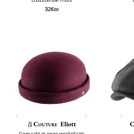
32€
00
Couture
Eliott
C
Gemaakt in onze werkplaats