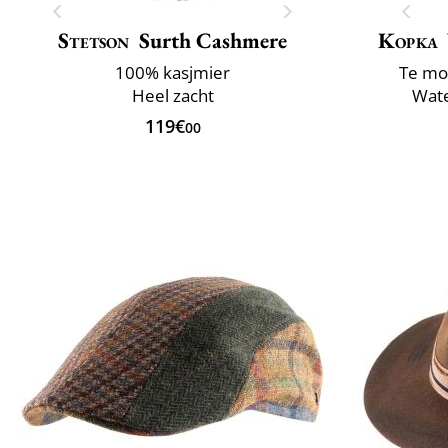
Stetson
Surth Cashmere
Kopka
100% kasjmier
Te mo
Heel zacht
Wate
119€
00