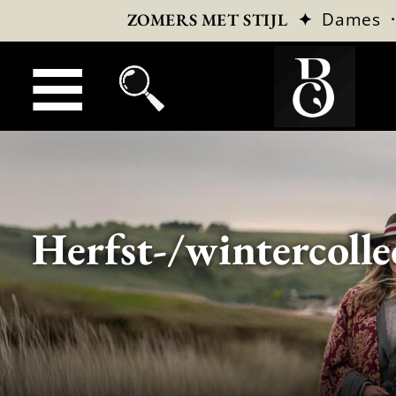
✦
Dames
ZOMERS MET STIJL
Herfst-/wintercolle