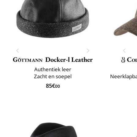
Göttmann
Docker-l Leather
Col
Authentiek leer
Zacht en soepel
Neerklapba
85€
00