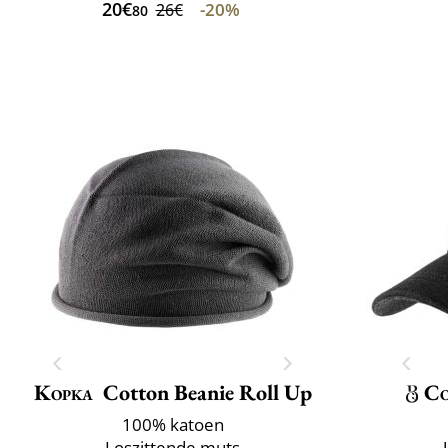
20€
-20%
26€
80
Kopka
Cotton Beanie Roll Up
Co
100% katoen
Loszittende muts