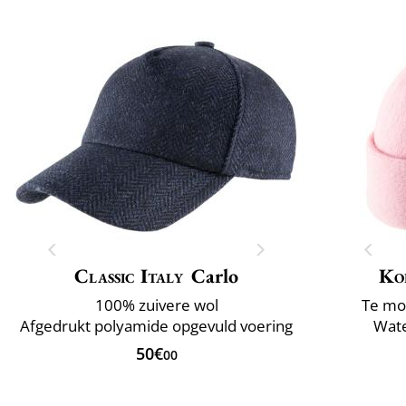
Classic Italy
Carlo
Ko
100% zuivere wol
Te mo
Afgedrukt polyamide opgevuld voering
Wate
50€
00