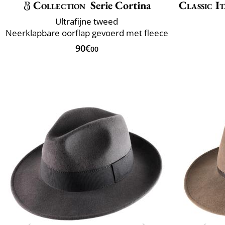
Collection
Serie Cortina
Classic It
Ultrafijne tweed
Neerklapbare oorflap gevoerd met fleece
90€
00