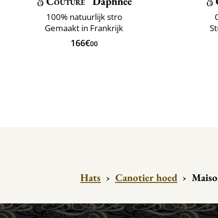
Couture
Daphnée
100% natuurlijk stro
Gemaakt in Frankrijk
St
166€
00
Hats
›
Canotier hoed
›
Maiso