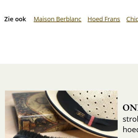
Zie ook
Maison Berblanc
Hoed Frans
Chi
ON
str
hoe