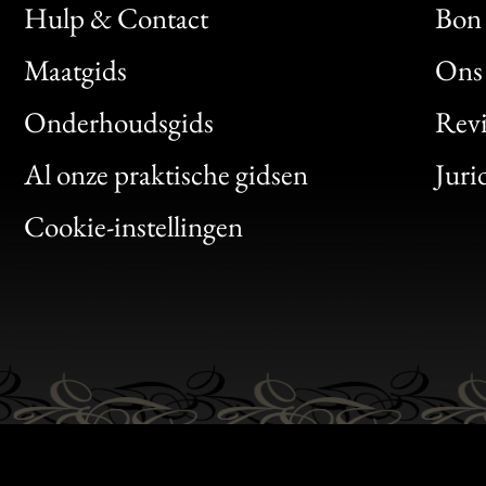
Hulp & Contact
Bon 
Maatgids
Ons 
Bon
Onderhoudsgids
Rev
Clic
Al onze praktische gidsen
Juri
Bon
Cookie-instellingen
Gen