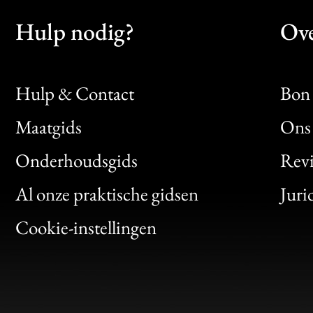
Hulp nodig?
Ove
Hulp & Contact
Bon 
Maatgids
Ons 
Bon
Onderhoudsgids
Rev
Clic
Al onze praktische gidsen
Juri
Bon
Cookie-instellingen
Gen