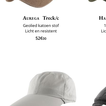
Aurega
Treck/c
Ha
Geolied katoen stof
1
Licht en resistent
Li
52€
00