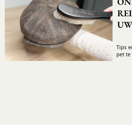
ON
RE
UW 
Tips e
pet te