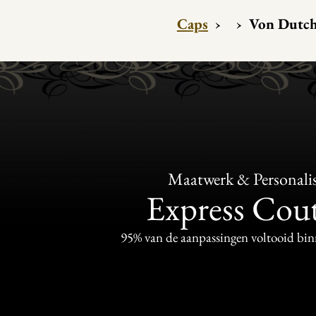
Caps
›
›
Von Dutch
Maatwerk & Personalis
Express Cou
95% van de aanpassingen voltooid bi