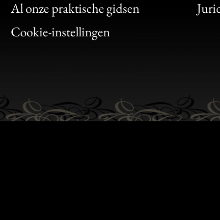
Clic
Al onze praktische gidsen
Juri
Bon
Cookie-instellingen
Gen