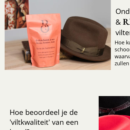
Ond
R
&
vilt
Hoe k
schoo
waarv
zullen
Hoe beoordeel je de
'viltkwaliteit' van een