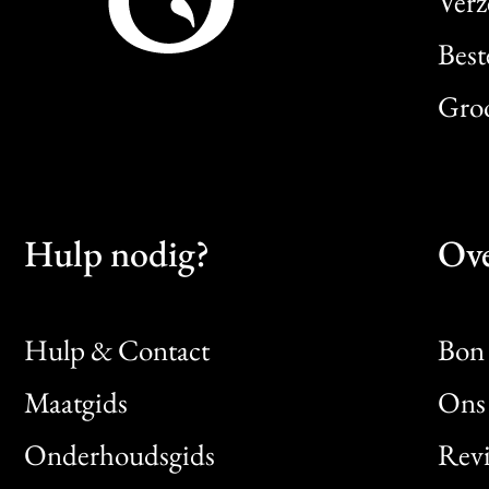
Verz
Best
Gro
Hulp nodig?
Ove
Hulp & Contact
Bon 
Maatgids
Ons 
Bon
Onderhoudsgids
Rev