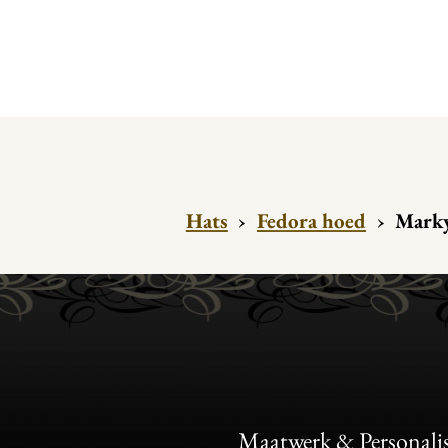
Hats
›
Fedora hoed
›
Marky
Maatwerk & Personalis