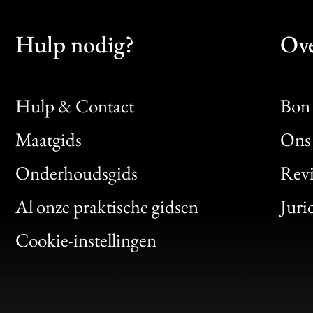
Hulp nodig?
Ove
Hulp & Contact
Bon 
Maatgids
Ons 
Bon
Onderhoudsgids
Rev
Clic
Al onze praktische gidsen
Juri
Bon
Cookie-instellingen
Gen