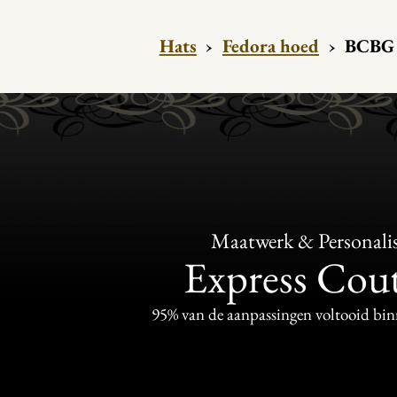
Hats
›
Fedora hoed
›
BCBG 
Maatwerk & Personalis
Express Cou
95% van de aanpassingen voltooid bi