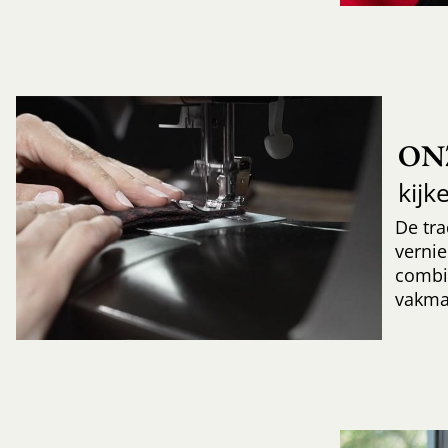
ON
kijk
De tr
verni
combi
vakma