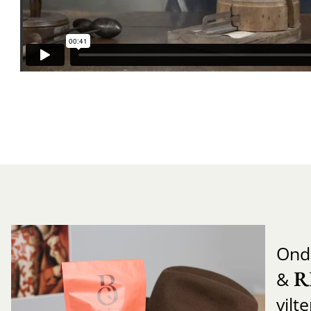
Ond
R
&
vilt