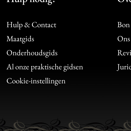
Hulp & Contact
Bon 
Maatgids
Ons 
Bon
Onderhoudsgids
Rev
Clic
Al onze praktische gidsen
Juri
Bon
Cookie-instellingen
Gen