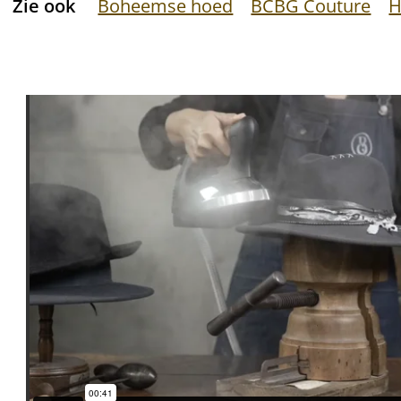
Zie ook
Boheemse hoed
BCBG Couture
H