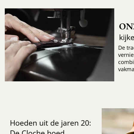
ON
kijk
De tr
verni
combi
vakma
Hoeden uit de jaren 20:
De Cloche hoed