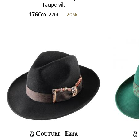
Taupe vilt
176€
-20%
220€
00
Couture
Ezra