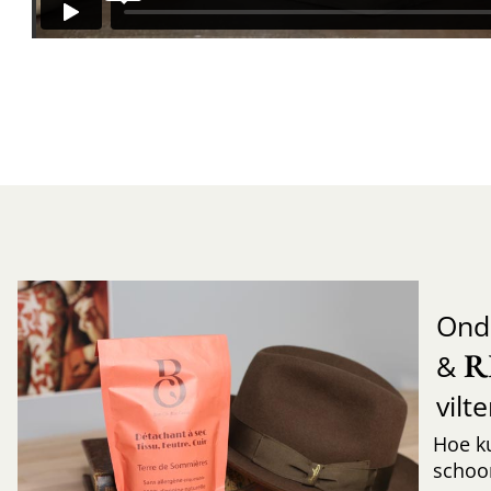
Ond
R
&
vilt
Hoe k
schoo