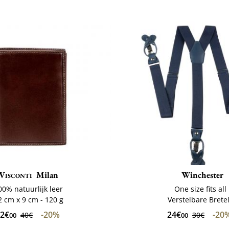
Visconti
Milan
Winchester
00% natuurlijk leer
One size fits all
2 cm x 9 cm - 120 g
Verstelbare Brete
2€
-20%
24€
-20
40€
30€
00
00