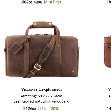
60€
Mini Prijs
1
120€
00
Visconti
L’explorateur
V
Afmeting: 50 x 27 x 24cm
A
Leer geolied natuurlijk verouderd
212€
-20%
1
265€
00