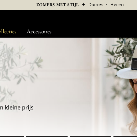
✦
Dames
·
Heren
ZOMERS MET STIJL
llecties
Accessoires
n kleine prijs