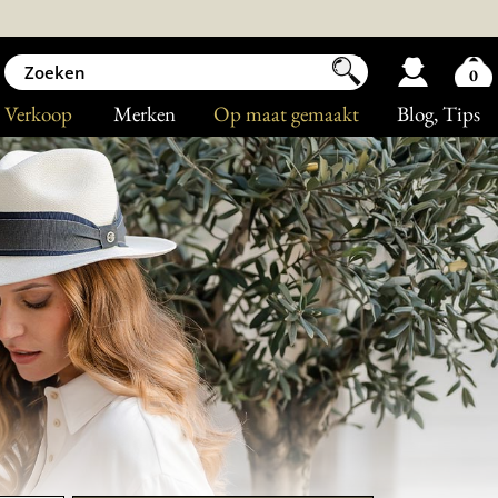
0
Verkoop
Merken
Op maat gemaakt
Blog
, Tips