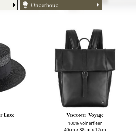
Onderhoud
Maattabel
er Luxe
Visconti
Voyage
100% volnerfleer
ë
40cm x 38cm x 12cm