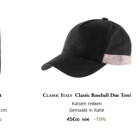
t
Classic Italy
Classic Baseball Due Toni
Katoen rekken
5 cm
Gemaakt in Italië
%
45€
-10%
50€
00