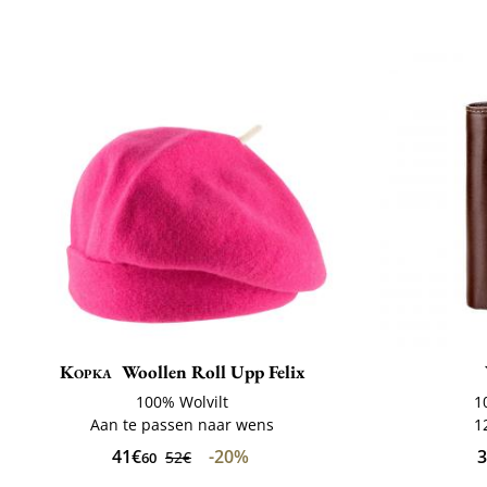
Kopka
Woollen Roll Upp Felix
100% Wolvilt
1
Aan te passen naar wens
1
41€
-20%
3
52€
60