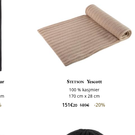
ur
Stetson
Yescott
100 % kasjmier
cm
170 cm x 28 cm
%
151€
-20%
189€
20