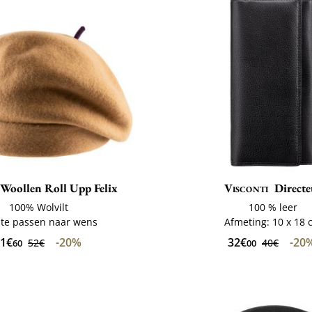
Woollen Roll Upp Felix
Visconti
Directe
100% Wolvilt
100 % leer
 te passen naar wens
Afmeting: 10 x 18 
1€
-20%
32€
-20
52€
40€
60
00