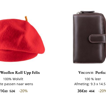
Woollen Roll Upp Felix
Visconti
Perfec
100% Wolvilt
100 % leer
 te passen naar wens
Afmeting: 9.3 x 14.
1€
-20%
36€
-20
52€
46€
60
80