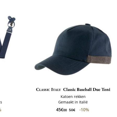
Classic Italy
Classic Baseball Due Toni
Katoen rekken
ls
Gemaakt in Italië
%
45€
-10%
50€
00