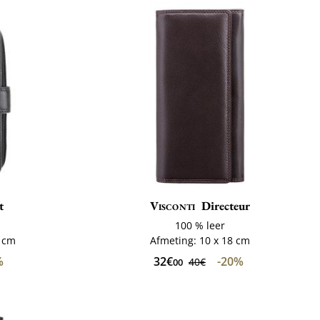
t
Visconti
Directeur
100 % leer
5 cm
Afmeting: 10 x 18 cm
%
32€
-20%
40€
00