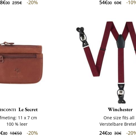
88€
-20%
54€
-10
235€
60€
00
00
isconti
Le Secret
Winchester
fmeting: 11 x 7 cm
One size fits all
100 % leer
Verstelbare Brete
4€
-20%
24€
-20
18€50
30€
80
00