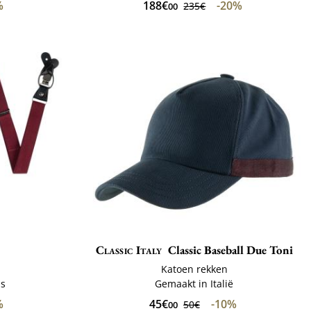
%
188€
-20%
235€
00
Classic Italy
Classic Baseball Due Toni
Katoen rekken
ls
Gemaakt in Italië
%
45€
-10%
50€
00