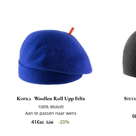
Kopka
Woollen Roll Upp Felix
Stet
100% Wolvilt
Aan te passen naar wens
9
41€
-20%
52€
60