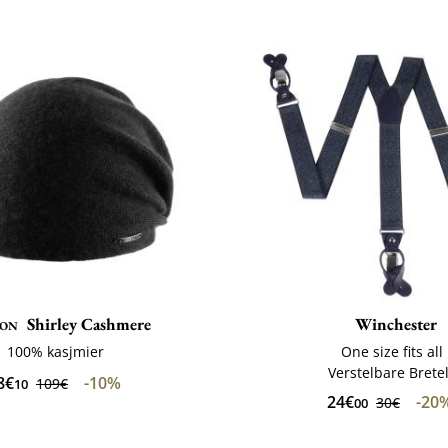
son
Shirley Cashmere
Winchester
100% kasjmier
One size fits all
Verstelbare Brete
8€
-10%
109€
10
24€
-20
30€
00