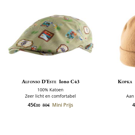
Alfonso D'Este
Iono C43
Kopka
100% Katoen
Zeer licht en comfortabel
Aan
45€
Mini Prijs
4
80€
00