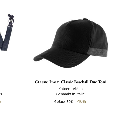
Classic Italy
Classic Baseball Due Toni
Katoen rekken
ls
Gemaakt in Italië
%
45€
-10%
50€
00