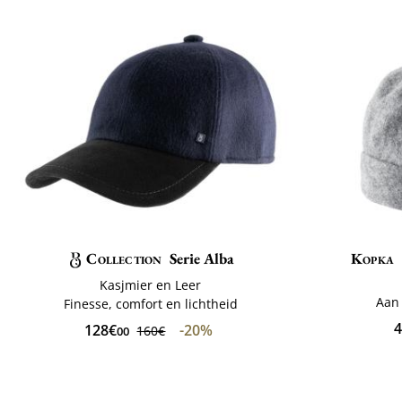
Collection
Serie Alba
Kopka
Kasjmier en Leer
Aan
Finesse, comfort en lichtheid
4
128€
-20%
160€
00