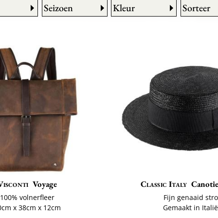
Seizoen
Kleur
Sorteer
Visconti
Voyage
Classic Italy
Canoti
100% volnerfleer
Fijn genaaid stro
0cm x 38cm x 12cm
Gemaakt in Itali