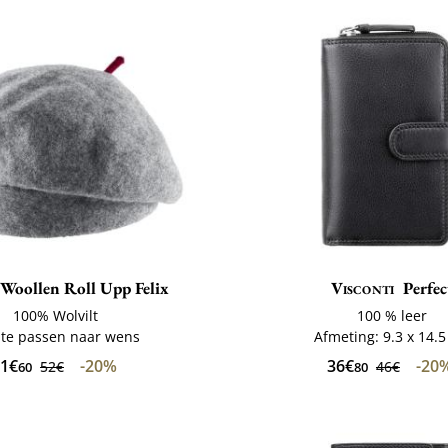
Woollen Roll Upp Felix
Visconti
Perfec
100% Wolvilt
100 % leer
 te passen naar wens
Afmeting: 9.3 x 14.
1€
-20%
36€
-20
52€
46€
60
80