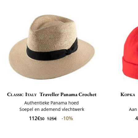
Classic Italy
Traveller Panama Crochet
Kopka
Authentieke Panama hoed
Soepel en ademend vlechtwerk
Aan
112€
-10%
4
125€
50