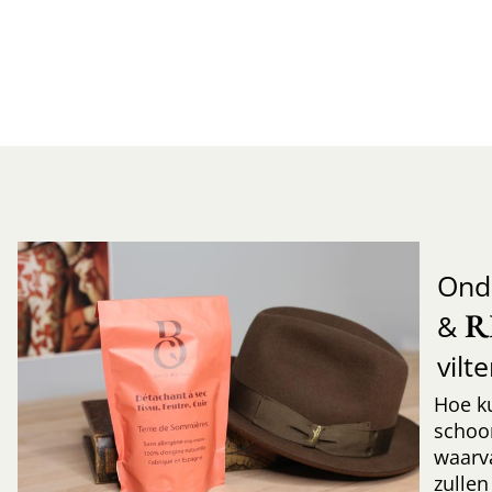
Ond
R
&
vilt
Hoe k
schoo
waarv
zullen