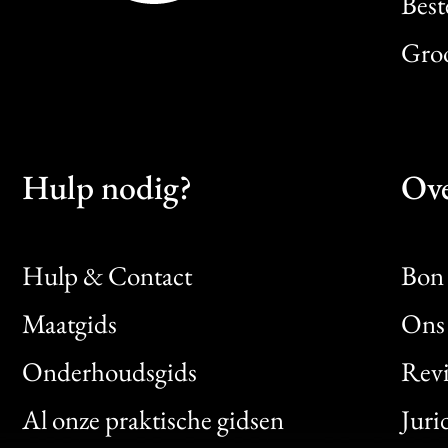
Best
Gro
Hulp nodig?
Ove
Hulp & Contact
Bon 
Maatgids
Ons 
Bon
Onderhoudsgids
Rev
Clic
Al onze praktische gidsen
Juri