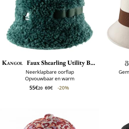
Kangol
Faux Shearling Utility Bucket
Neerklapbare oorflap
Gema
Opvouwbaar en warm
55€
-20%
69€
20