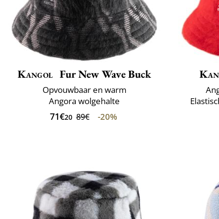
Kangol
Fur New Wave Buck
Kan
Opvouwbaar en warm
Ang
Angora wolgehalte
Elastis
71€
-20%
89€
20