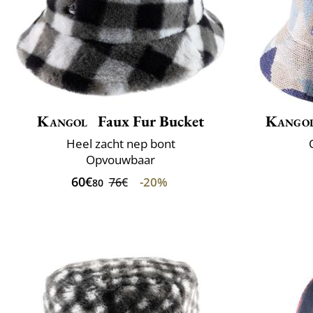
Kangol
Faux Fur Bucket
Kango
Heel zacht nep bont
Opvouwbaar
60€
-20%
76€
80