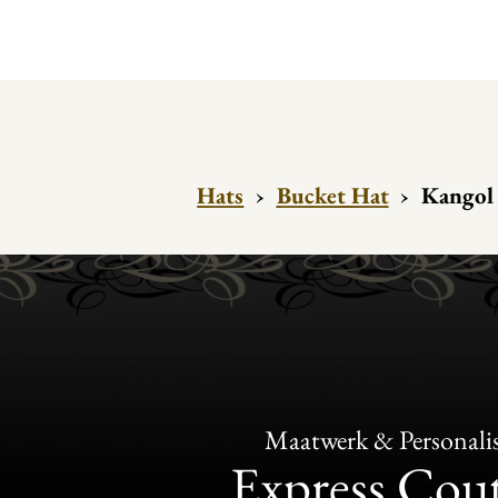
Hats
›
Bucket Hat
›
Kangol 
Maatwerk & Personalis
Express Cou