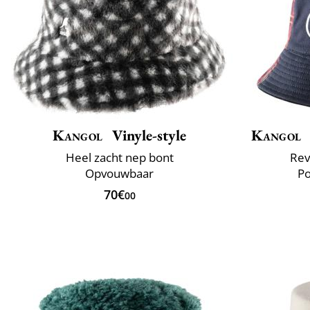
Kangol
Vinyle-style
Kangol
Heel zacht nep bont
Rev
Opvouwbaar
Po
70€
00