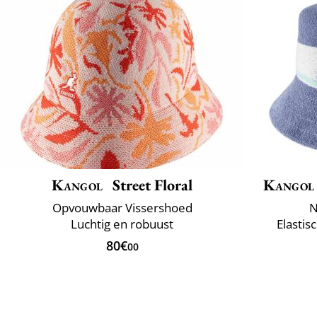
Kangol
Street Floral
Kangol
Opvouwbaar Vissershoed
N
Luchtig en robuust
Elastis
80€
00