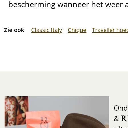
bescherming wanneer het weer a
Zie ook
Classic Italy
Chique
Traveller hoe
Ond
R
&