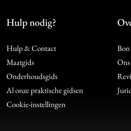
Hulp nodig?
Ove
Hulp & Contact
Bon 
Maatgids
Ons 
Bon
Onderhoudsgids
Rev
Clic
Al onze praktische gidsen
Juri
Bon
Cookie-instellingen
Gen