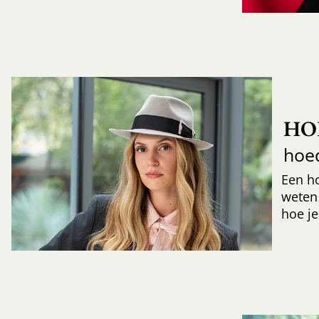
HO
hoe
Een h
weten
hoe je