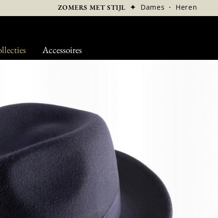
✦
Dames
·
Heren
ZOMERS MET STIJL
llecties
Accessoires