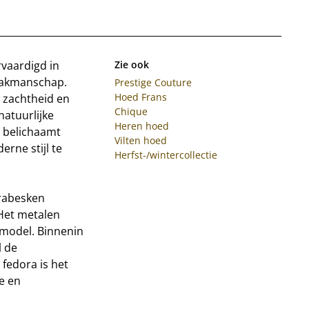
rvaardigd in
Zie ook
 vakmanschap.
Prestige Couture
Hoed Frans
 zachtheid en
Chique
atuurlijke
Heren hoed
 belichaamt
Vilten hoed
erne stijl te
Herfst-/wintercollectie
arabesken
 Het metalen
t model. Binnenin
l de
fedora is het
e en