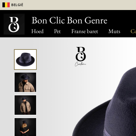
België
Bon Clic Bon Genre
Hoed
Pet
Franse baret
Muts
Co