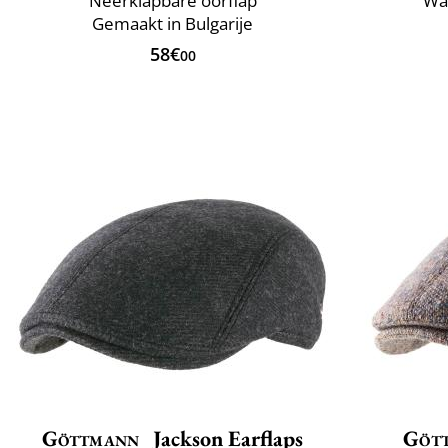
Neerklapbare oorflap
Wa
Gemaakt in Bulgarije
58€
00
Göttmann
Jackson Earflaps
Göt