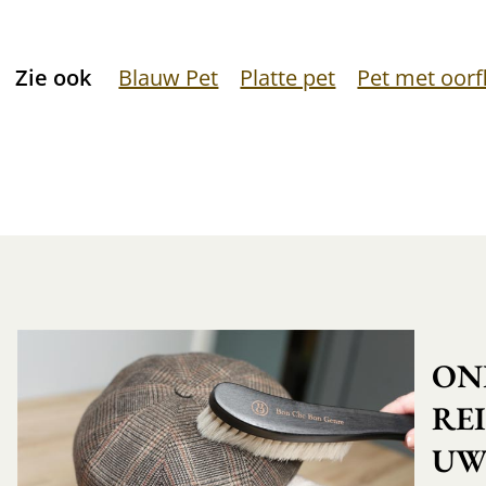
Zie ook
Blauw Pet
Platte pet
Pet met oor
ON
RE
UW 