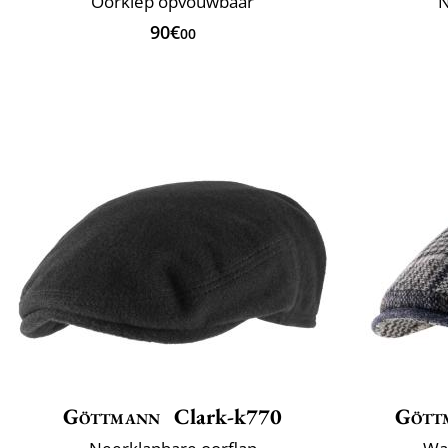
Oorklep opvouwbaar
N
90€
00
Göttmann
Clark-k770
Gött