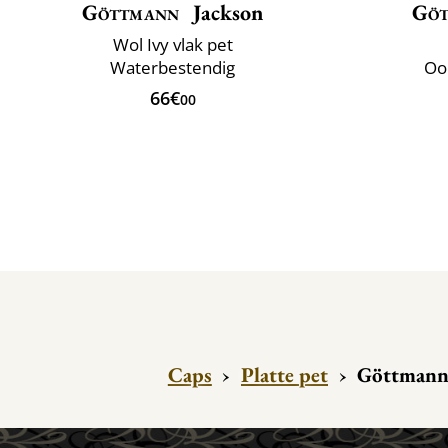
Göttmann
Jackson
Gö
Wol Ivy vlak pet
Waterbestendig
Oo
66€
00
Caps
›
Platte pet
›
Göttmann 