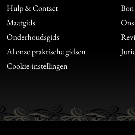
Hulp & Contact
Bon 
Maatgids
Ons 
Bon
Onderhoudsgids
Rev
Clic
Al onze praktische gidsen
Juri
Bon
Cookie-instellingen
Gen