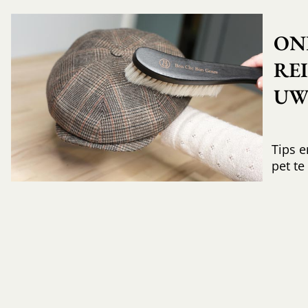
ON
RE
UW 
Tips e
pet te