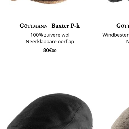
Göttmann
Baxter P-k
Göt
100% zuivere wol
Neerklapbare oorflap
N
80€
00