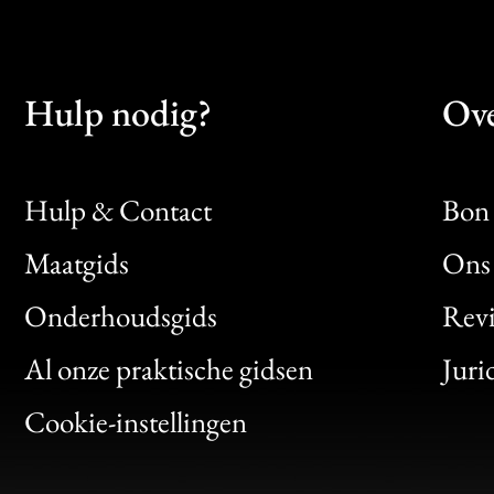
Hulp nodig?
Ove
Hulp & Contact
Bon 
Maatgids
Ons 
Bon
Onderhoudsgids
Rev
Clic
Al onze praktische gidsen
Juri
Bon
Cookie-instellingen
Gen