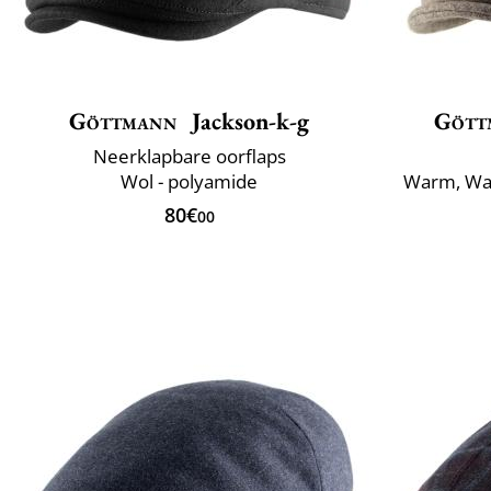
Göttmann
Jackson-k-g
Gött
Neerklapbare oorflaps
Wol - polyamide
Warm, Wa
80€
00