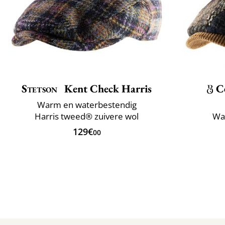
Stetson
Kent Check Harris
C
Warm en waterbestendig
Harris tweed® zuivere wol
Wa
129€
00