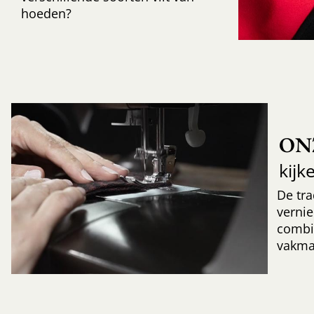
hoeden?
ON
kijk
De tr
verni
combi
vakma