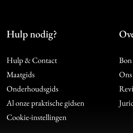
Hulp nodig?
Ove
Hulp & Contact
Bon 
Maatgids
Ons 
Bon
Onderhoudsgids
Rev
Clic
Al onze praktische gidsen
Juri
Bon
Cookie-instellingen
Gen