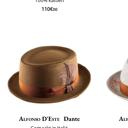
100% katoen
110€
00
Alfonso D'Este
Dante
Alf
Gemaakt in Italië