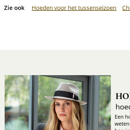
Zie ook
Hoeden voor het tussenseizoen
Ch
HO
hoe
Een h
weten