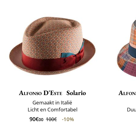
Alfonso D'Este
Solario
Alfon
Gemaakt in Italië
Licht en Comfortabel
Duu
90€
-10%
100€
00