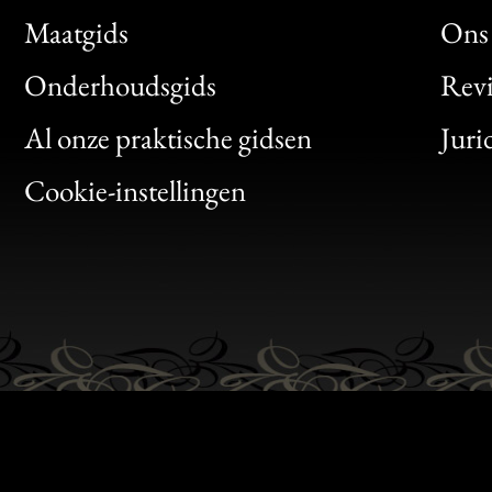
Maatgids
Ons 
Bon
Onderhoudsgids
Rev
Clic
Al onze praktische gidsen
Juri
Bon
Cookie-instellingen
Gen