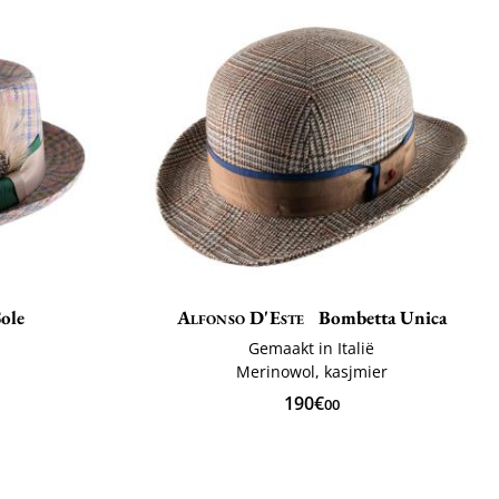
ole
Alfonso D'Este
Bombetta Unica
Gemaakt in Italië
ë
Merinowol, kasjmier
190€
00