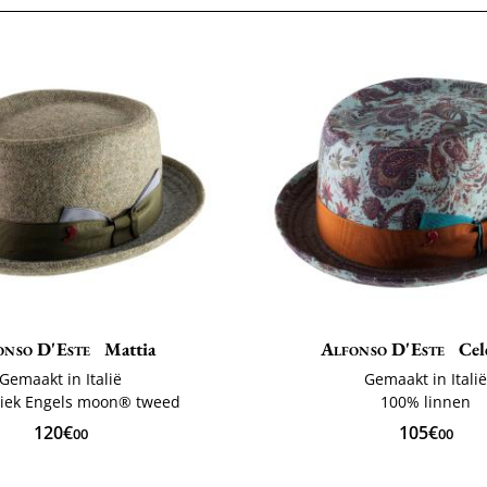
onso D'Este
Mattia
Alfonso D'Este
Cel
Gemaakt in Italië
Gemaakt in Itali
iek Engels moon® tweed
100% linnen
120€
105€
00
00