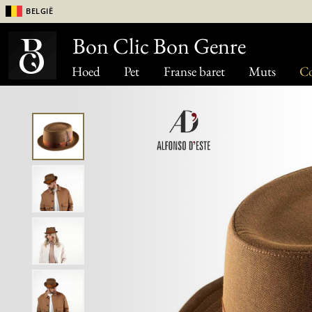
België
Bon Clic Bon Genre
Hoed
Pet
Franse baret
Muts
Co