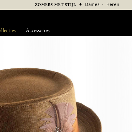
✦
Dames
·
Heren
ZOMERS MET STIJL
llecties
Accessoires