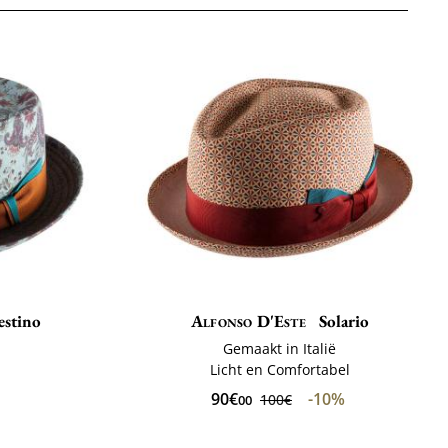
estino
Alfonso D'Este
Solario
ë
Gemaakt in Italië
Licht en Comfortabel
90€
-10%
100€
00