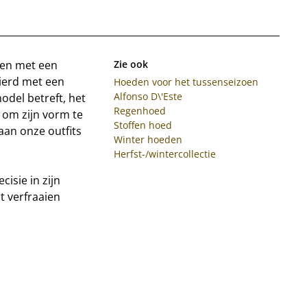
oen met een
Zie ook
ierd met een
Hoeden voor het tussenseizoen
Alfonso D\'Este
odel betreft, het
Regenhoed
 om zijn vorm te
Stoffen hoed
an onze outfits
Winter hoeden
Herfst-/wintercollectie
isie in zijn
t verfraaien