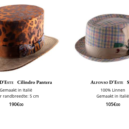
D'Este
Cilindro Pantera
Alfonso D'Este
S
Gemaakt in Italië
100% Linnen
r randbreedte: 5 cm
Gemaakt in Itali
190€
105€
00
00