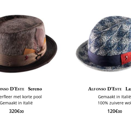
onso D'Este
Sereno
Alfonso D'Este
La
erfleer met korte pool
Gemaakt in Itali
Gemaakt in Italië
100% zuivere wo
320€
120€
00
00