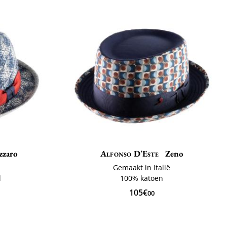
zzaro
Alfonso D'Este
Zeno
ë
Gemaakt in Italië
l
100% katoen
105€
00