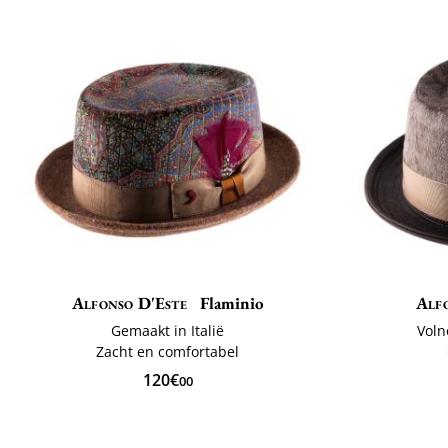
Alfonso D'Este
Flaminio
Alf
Gemaakt in Italië
Voln
Zacht en comfortabel
120€
00