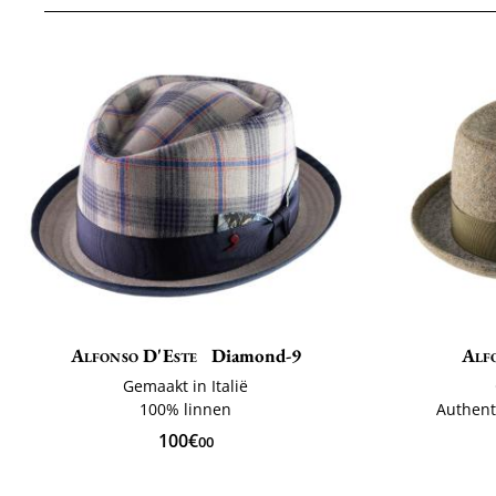
Alfonso D'Este
Diamond-9
Alf
Gemaakt in Italië
100% linnen
Authent
100€
00