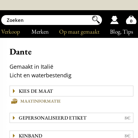
0
Verkoop
Merken
Op maat gemaakt
Blog
, Tips
Dante
Gemaakt in Italië
Licht en waterbestendig
MAATINFORMATIE
GEPERSONALISEERD ETIKET
8€
KINBAND
8€