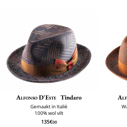
Alfonso D'Este
Tindaro
Alf
Gemaakt in Italië
Wa
100% wol vilt
135€
00