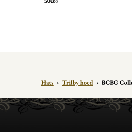
50€
00
Hats
›
Trilby hoed
›
BCBG Colle