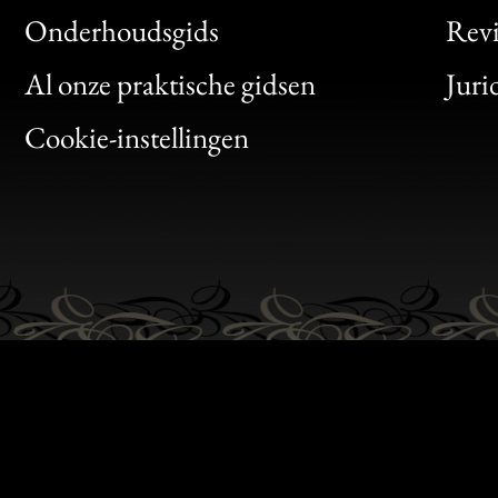
Bon
Onderhoudsgids
Rev
Clic
Al onze praktische gidsen
Juri
Bon
Cookie-instellingen
Gen