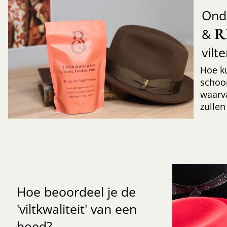
Ond
R
&
vilt
Hoe k
schoo
waarv
zullen
Hoe beoordeel je de
'viltkwaliteit' van een
hoed?