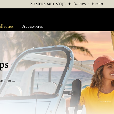
✦
Dames
·
Heren
ZOMERS MET STIJL
llecties
Accessoires
ps
Onze premium petten onderscheiden zich door hun strakke lijnen, zorgvuldig geselecteerde materialen en bijzondere aandacht voor de afwerking. Geïnspireerd door een garderobe die zowel stedelijk als verfijnd is, brengt deze collectie modellen samen die ontworpen zijn om het dagelijks leven met elegantie te begeleiden. De vormen zijn in balans, de kleuren ingetogen en makkelijk te combineren, terwijl de stoffen comfort, vormvastheid en duurzaamheid bieden. Sommige modellen geven de voorkeur aan lichte, ademende materialen voor het mooie seizoen, andere kiezen voor warmere texturen die perfect zijn voor koelere dagen. Tussen hedendaags minimalisme en casual chic is de premium pet een volwaardig stijlaccessoire. Een selectie voor wie op zoek is naar een verzorgde, discrete en tijdloze uitstraling.