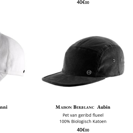
40€
00
anni
Maison Berblanc
Aubin
Pet van geribd flueel
ë
100% Biologisch Katoen
40€
00