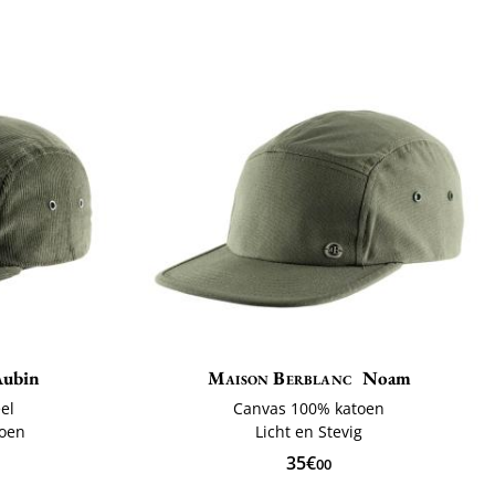
Aubin
Maison Berblanc
Noam
el
Canvas 100% katoen
toen
Licht en Stevig
35€
00