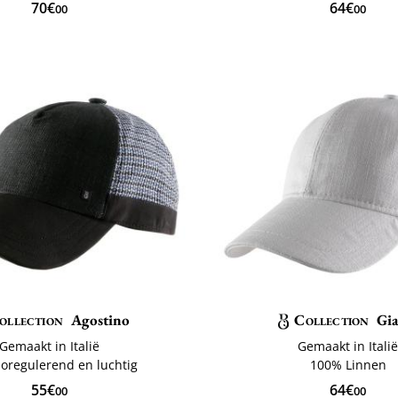
70€
64€
00
00
ollection
Agostino
Collection
Gi
Gemaakt in Italië
Gemaakt in Itali
oregulerend en luchtig
100% Linnen
55€
64€
00
00