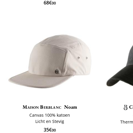
68€
00
Maison Berblanc
Noam
C
Canvas 100% katoen
Licht en Stevig
Therm
35€
00