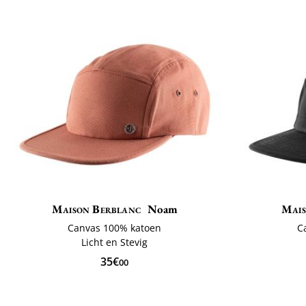
Maison Berblanc
Noam
Mais
Canvas 100% katoen
C
Licht en Stevig
35€
00