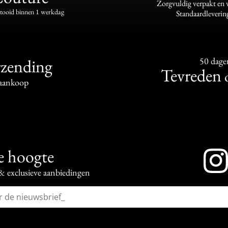
Zorgvuldig verpakt en
ltooid binnen 1 werkdag
Standaardleverin
rzending
50 dage
Tevreden
aankoop
de hoogte
 & exclusieve aanbiedingen