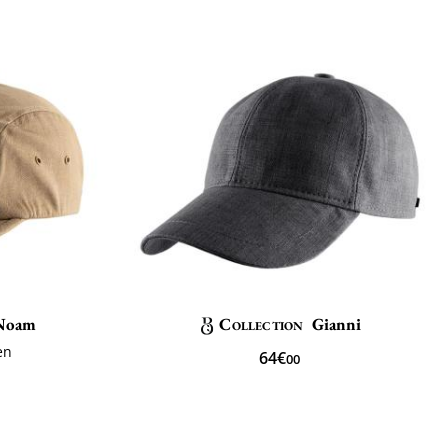
Noam
Collection
Gianni
en
64€
00