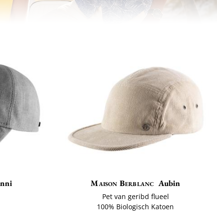
anni
Maison Berblanc
Aubin
Pet van geribd flueel
ë
100% Biologisch Katoen