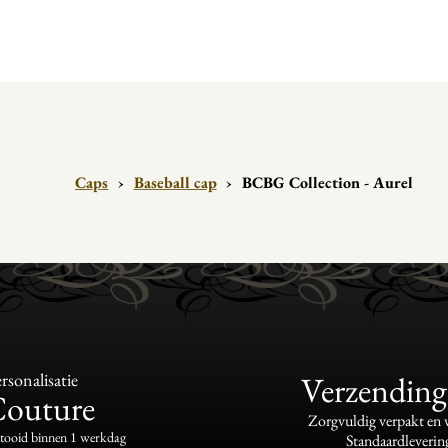
Caps
›
Baseball cap
›
BCBG Collection - Aurel
sonalisatie
Verzending
Couture
Zorgvuldig verpakt en
ltooid binnen 1 werkdag
Standaardleverin