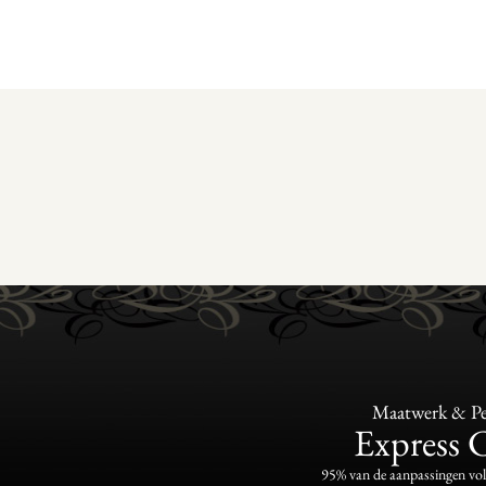
Maatwerk & Per
Express 
95% van de aanpassingen vo