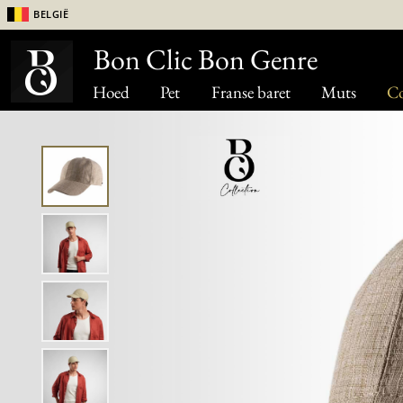
België
Bon Clic Bon Genre
Hoed
Pet
Franse baret
Muts
Co