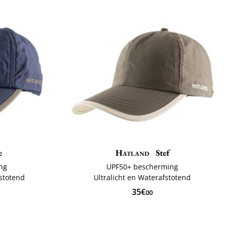
e
Hatland
Stef
ng
UPF50+ bescherming
fstotend
Ultralicht en Waterafstotend
35€
00