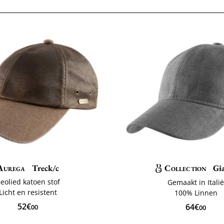
Aurega
Treck/c
Collection
Gi
eolied katoen stof
Gemaakt in Itali
Licht en resistent
100% Linnen
52€
64€
00
00