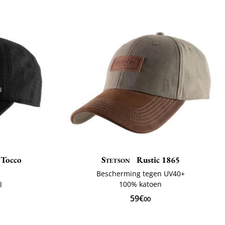
 Tocco
Stetson
Rustic 1865
Bescherming tegen UV40+
ë
100% katoen
l
59€
00