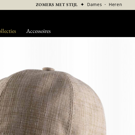
✦
Dames
·
Heren
ZOMERS MET STIJL
llecties
Accessoires