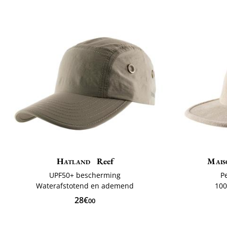
Hatland
Reef
Mais
UPF50+ bescherming
P
Waterafstotend en ademend
100
28€
00