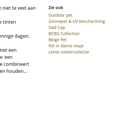
 niet te veel aan
Zie ook
Outdoor pet
Zonnepet & UV-bescherming
e tinten
Dad Cap
BCBG Collection
onnige dagen.
Beige Pet
Pet in kleine maat
 met een
Lente-zomercollectie
ar een
tie combineert
ken houden...