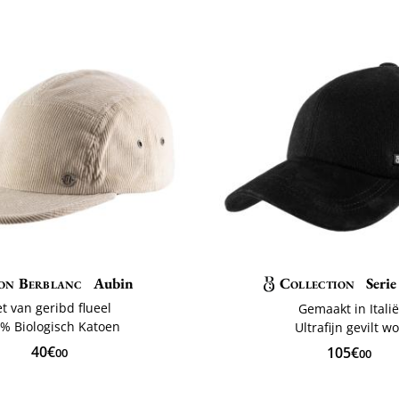
on Berblanc
Aubin
Collection
Serie
et van geribd flueel
Gemaakt in Itali
% Biologisch Katoen
Ultrafijn gevilt wo
40€
105€
00
00