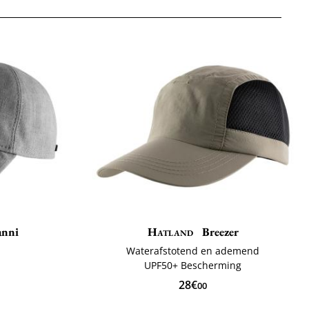
anni
Hatland
Breezer
Waterafstotend en ademend
ë
UPF50+ Bescherming
28€
00