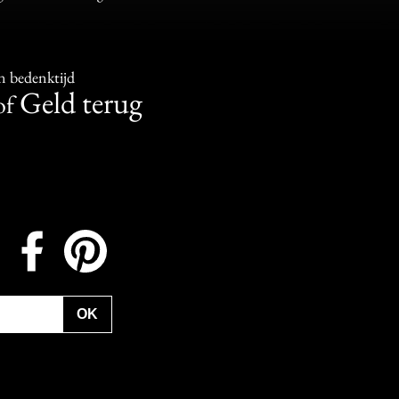
n bedenktijd
Geld terug
of
Instagram
Facebook
Pinterest
OK