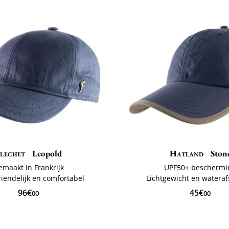
lechet
Leopold
Hatland
Ston
emaakt in Frankrijk
UPF50+ beschermi
riendelijk en comfortabel
Lichtgewicht en watera
96€
45€
00
00