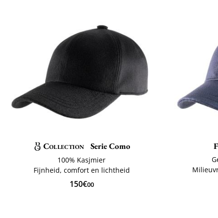
Collection
Serie Como
F
G
100% Kasjmier
Milieuv
Fijnheid, comfort en lichtheid
150€
00