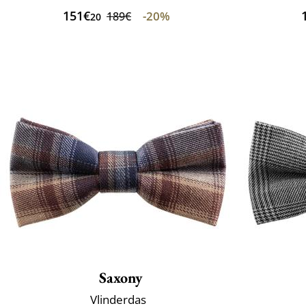
151€
-20%
189€
20
Saxony
Vlinderdas