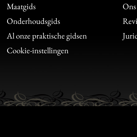
Maatgids
Ons 
Bon
Onderhoudsgids
Rev
Clic
Al onze praktische gidsen
Juri
Bon
Cookie-instellingen
Gen