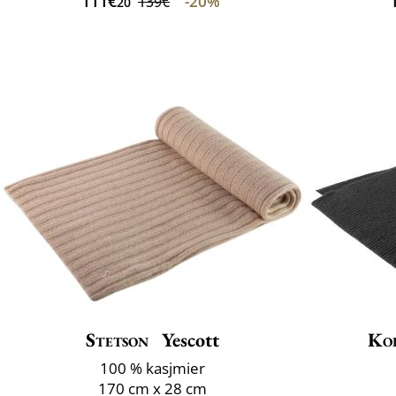
111€
-20%
139€
20
Stetson
Yescott
Ko
100 % kasjmier
170 cm x 28 cm