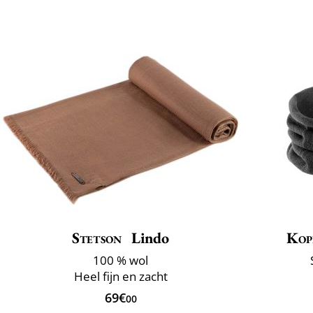
Stetson
Lindo
Kop
100 % wol
Heel fijn en zacht
69€
00