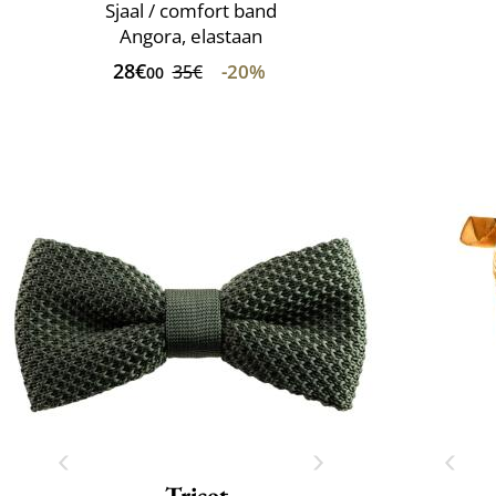
Sjaal / comfort band
Angora, elastaan
28€
-20%
35€
00
Tricot