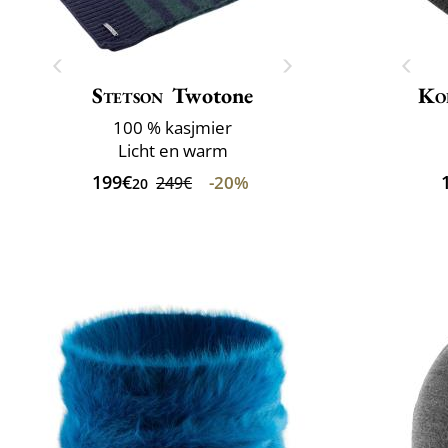
Stetson
Twotone
Ko
100 % kasjmier
Licht en warm
199€
-20%
249€
20