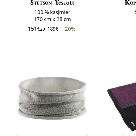
Stetson
Yescott
Kop
100 % kasjmier
170 cm x 28 cm
151€
-20%
189€
20