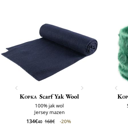
Kopka
Scarf Yak Wool
Kop
100% jak wol
Jersey mazen
134€
-20%
168€
40