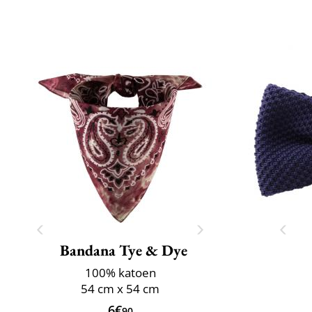
Bandana Tye & Dye
100% katoen
54 cm x 54 cm
6€
90