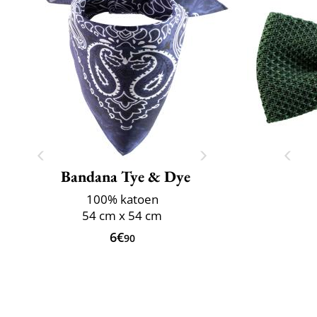
Bandana Tye & Dye
100% katoen
54 cm x 54 cm
6€
90