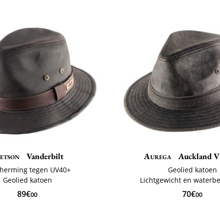
etson
Vanderbilt
Aurega
Auckland V
herming tegen UV40+
Geolied katoen
Geolied katoen
Lichtgewicht en waterb
89€
70€
00
00