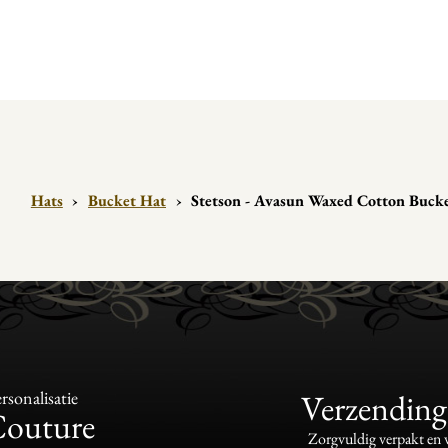
Hats
›
Bucket Hat
›
Stetson - Avasun Waxed Cotton Buck
sonalisatie
Verzending
Couture
Zorgvuldig verpakt en