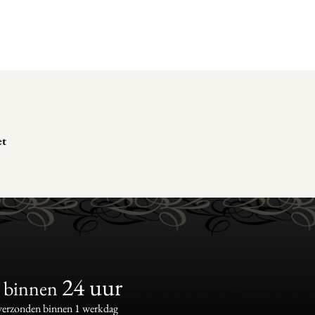
et
24 uur
binnen
 verzonden binnen 1 werkdag