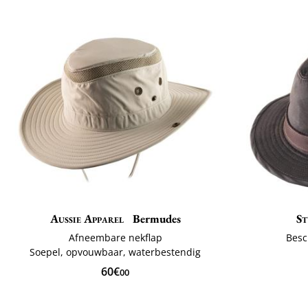
Aussie Apparel
Bermudes
St
Afneembare nekflap
Besc
Soepel, opvouwbaar, waterbestendig
60€
00