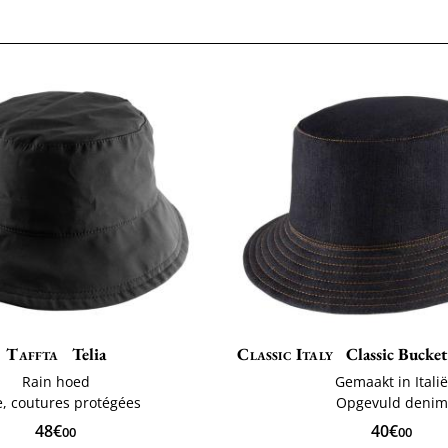
Taffta
Telia
Classic Italy
Classic Bucket 
Rain hoed
Gemaakt in Itali
e, coutures protégées
Opgevuld denim
48€
40€
00
00