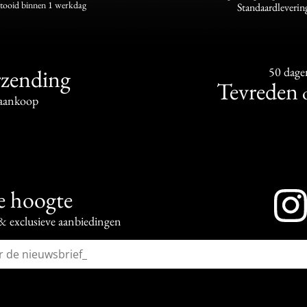
ltooid binnen 1 werkdag
Standaardleverin
rzending
50 dage
Tevreden
aankoop
de hoogte
 & exclusieve aanbiedingen