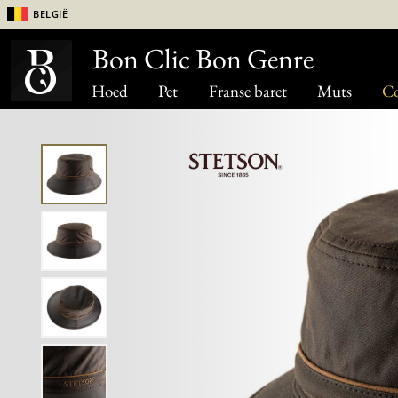
België
Bon Clic Bon Genre
Hoed
Pet
Franse baret
Muts
Co