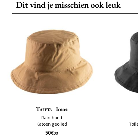
Dit vind je misschien ook leuk
Taffta
Irene
Rain hoed
Katoen geolied
Toil
50€
00