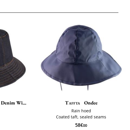
Denim Winter
Taffta
Ondee
ë
Rain hoed
Coated taft, sealed seams
58€
00