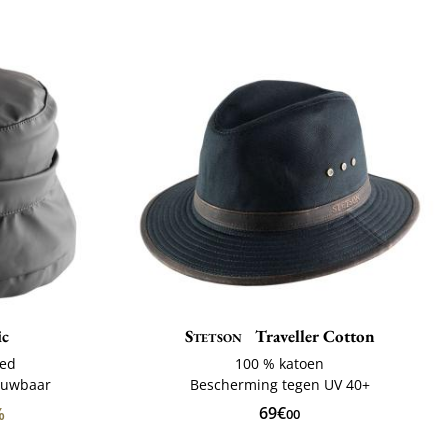
ic
Stetson
Traveller Cotton
oed
100 % katoen
ouwbaar
Bescherming tegen UV 40+
69€
%
00