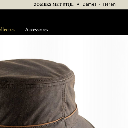
✦
Dames
·
Heren
ZOMERS MET STIJL
llecties
Accessoires