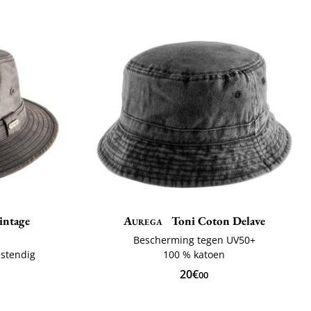
intage
Aurega
Toni Coton Delave
Bescherming tegen UV50+
estendig
100 % katoen
20€
00