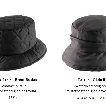
c Italy
Brent Bucket
Taffta
Clola B
Gemaakt in Italië
Waterbestendig h
bestendig en opgevuld
Waterbestendig en opv
45€
43€
-20
00
54€
20