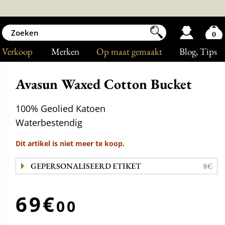
0
Verkoop
Merken
Op maat gemaakt
Blog
, Tips
Avasun Waxed Cotton Bucket
100% Geolied Katoen
Waterbestendig
Dit artikel is niet meer te koop.
GEPERSONALISEERD ETIKET
8€
69€
00