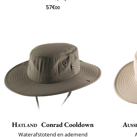
57€
00
Hatland
Conrad Cooldown
Auss
Waterafstotend en ademend