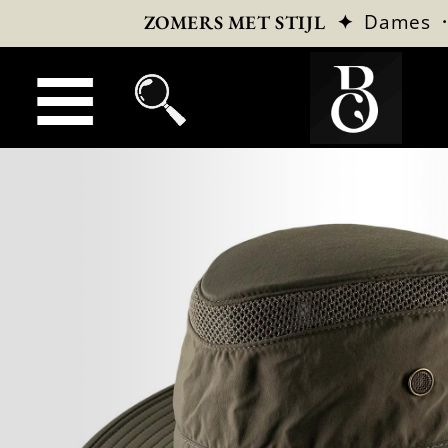
✦
Dames
ZOMERS MET STIJL