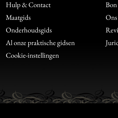
Hulp & Contact
Bon 
Maatgids
Ons 
Bon
Onderhoudsgids
Rev
Clic
Al onze praktische gidsen
Juri
Bon
Cookie-instellingen
Gen