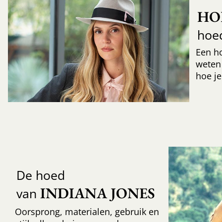
HO
hoe
Een h
weten
hoe je
De hoed
INDIANA JONES
van
Oorsprong, materialen, gebruik en