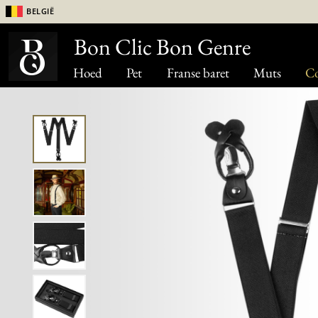
België
Bon Clic Bon Genre
Hoed
Pet
Franse baret
Muts
Co