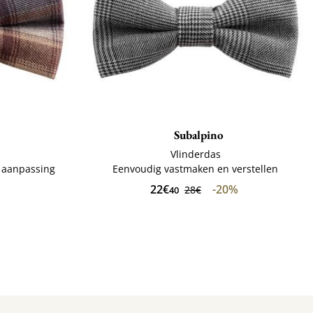
Subalpino
Vlinderdas
n aanpassing
Eenvoudig vastmaken en verstellen
22€
-20%
28€
40