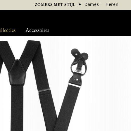
✦
Dames
·
Heren
ZOMERS MET STIJL
llecties
Accessoires