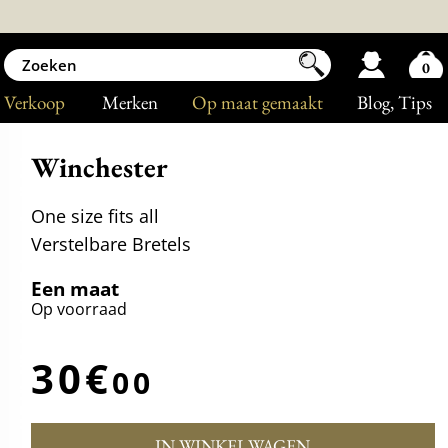
0
Verkoop
Merken
Op maat gemaakt
Blog
, Tips
Winchester
One size fits all
Verstelbare Bretels
Een maat
Op voorraad
30€
00
IN WINKELWAGEN