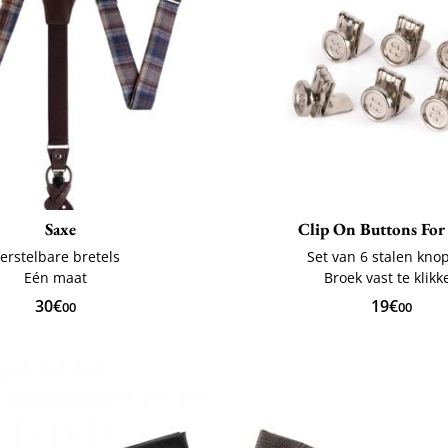
Saxe
Clip On Buttons For
erstelbare bretels
Set van 6 stalen kn
Eén maat
Broek vast te klikk
30€
19€
00
00