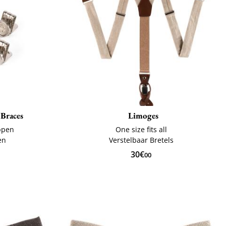
 Braces
Limoges
oppen
One size fits all
en
Verstelbaar Bretels
30€
00