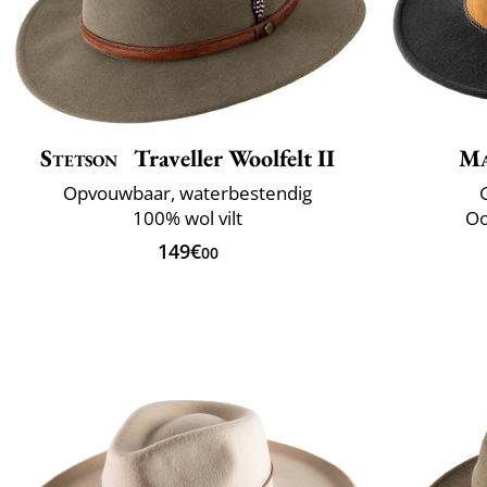
Stetson
Traveller Woolfelt II
Ma
Opvouwbaar, waterbestendig
100% wol vilt
Oo
149€
00