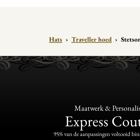
Hats
›
Traveller hoed
›
Stetson
Maatwerk & Personalis
Express Cou
95% van de aanpassingen voltooid bi