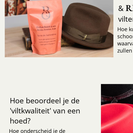
R
&
vilt
Hoe k
schoo
waarv
zullen
Hoe beoordeel je de
'viltkwaliteit' van een
hoed?
Hoe onderscheid je de