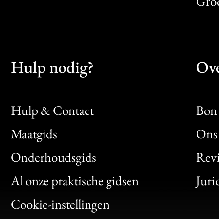
Gro
Hulp nodig?
Ove
Hulp & Contact
Bon 
Maatgids
Ons 
Bon
Onderhoudsgids
Rev
Clic
Al onze praktische gidsen
Juri
Bon
Cookie-instellingen