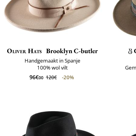
Oliver Hats
Brooklyn C-butler
Handgemaakt in Spanje
100% wol vilt
Gema
96€
-20%
120€
00