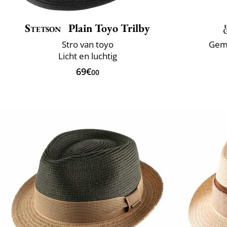
Stetson
Plain Toyo Trilby
Stro van toyo
Gema
Licht en luchtig
69€
00