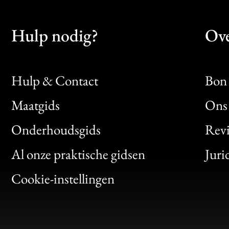
Hulp nodig?
Ove
Hulp & Contact
Bon 
Maatgids
Ons 
Bon
Onderhoudsgids
Rev
Clic
Al onze praktische gidsen
Juri
Bon
Cookie-instellingen
Gen