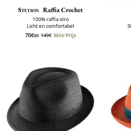
Stetson
Raffia Crochet
100% raffia stro
Licht en comfortabel
S
70€
Mini Prijs
149€
00