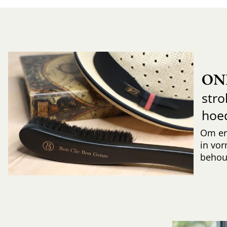
ON
str
hoe
Om er
in vor
behoud