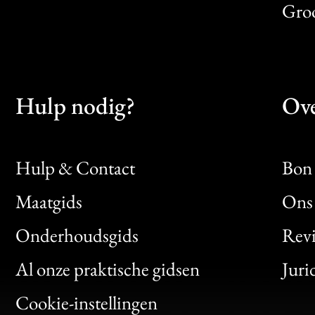
Gro
Hulp nodig?
Ove
Hulp & Contact
Bon 
Maatgids
Ons 
Bon
Onderhoudsgids
Rev
Clic
Al onze praktische gidsen
Juri
Bon
Cookie-instellingen