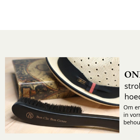
ON
str
hoe
Om er
in vor
behoud