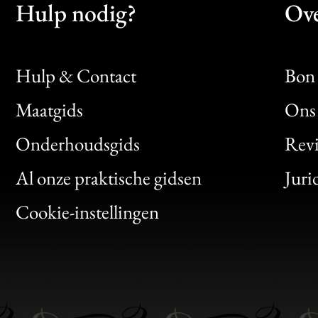
Hulp nodig?
Ove
Hulp & Contact
Bon 
Maatgids
Ons 
Bon
Onderhoudsgids
Rev
Clic
Al onze praktische gidsen
Juri
Bon
Cookie-instellingen
Gen