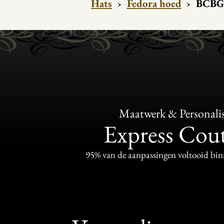
Hats
›
Fedora hoed
›
BCBG 
Maatwerk & Personalis
Express Cou
95% van de aanpassingen voltooid bi