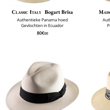
Classic Italy
Bogart Brisa
Mais
Authentieke Panama hoed
Aut
Gevlochten in Ecuador
P
80€
00