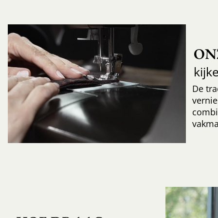
ON
kijk
De tr
verni
combi
vakma