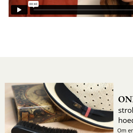
ON
str
hoe
Om er