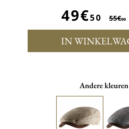
49€
50
55€
00
IN WINKELWA
Andere kleuren