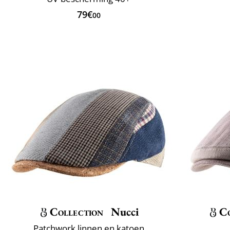
79€
00
Collection
Nucci
Co
Patchwork linnen en katoen