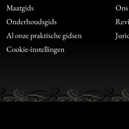
Maatgids
Ons 
Bon
Onderhoudsgids
Rev
Clic
Al onze praktische gidsen
Juri
Bon
Cookie-instellingen
Gen