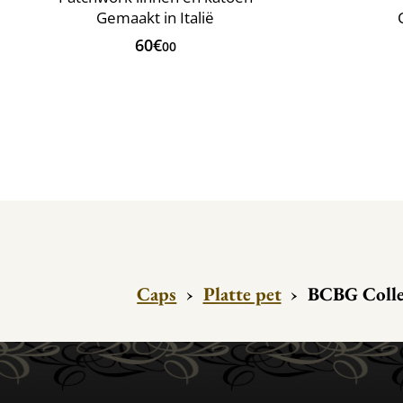
Gemaakt in Italië
60€
00
Caps
›
Platte pet
›
BCBG Collec