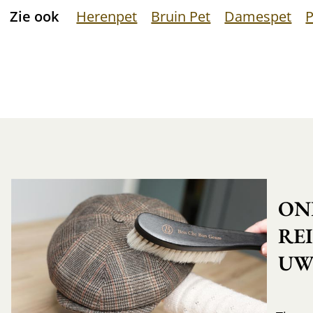
Zie ook
Herenpet
Bruin Pet
Damespet
P
ON
RE
UW 