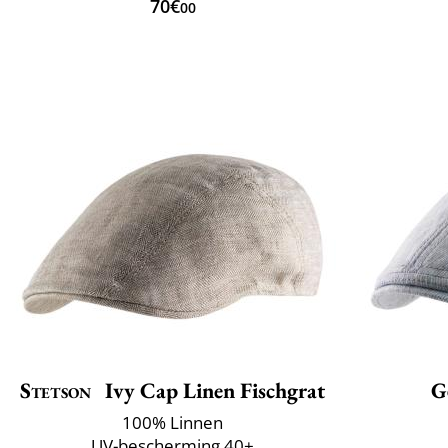
70€
00
Stetson
Ivy Cap Linen Fischgrat
G
100% Linnen
UV-bescherming 40+