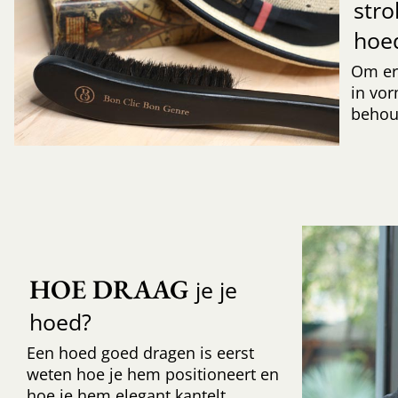
str
hoe
Om er
in vor
behoud
HOE DRAAG
je je
hoed?
Een hoed goed dragen is eerst
weten hoe je hem positioneert en
hoe je hem elegant kantelt.