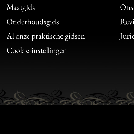
Maatgids
Ons 
Bon
Onderhoudsgids
Rev
Clic
Al onze praktische gidsen
Juri
Bon
Cookie-instellingen
Gen