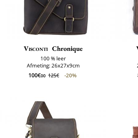
Visconti
Chronique
100 % leer
Afmeting: 26x27x9cm
100€
-20%
125€
00