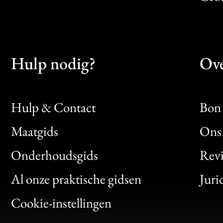
Hulp nodig?
Ove
Hulp & Contact
Bon 
Maatgids
Ons 
Bon
Onderhoudsgids
Rev
Clic
Al onze praktische gidsen
Juri
Bon
Cookie-instellingen