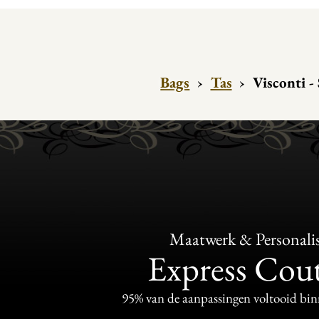
Bags
›
Tas
›
Visconti -
Maatwerk & Personalis
Express Cou
95% van de aanpassingen voltooid bi