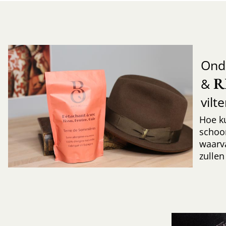
Ond
R
&
vilt
Hoe k
schoo
waarv
zullen