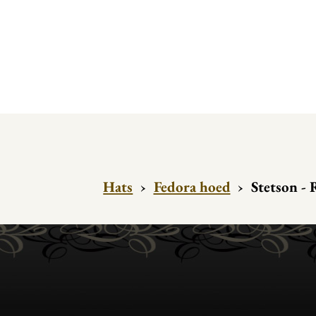
Hats
›
Fedora hoed
›
Stetson - 