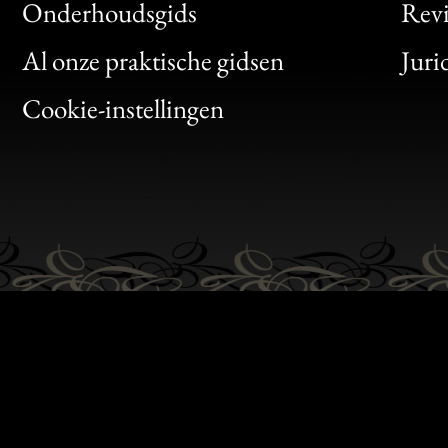
Bon
Onderhoudsgids
Rev
Clic
Al onze praktische gidsen
Juri
Bon
Cookie-instellingen
Gen