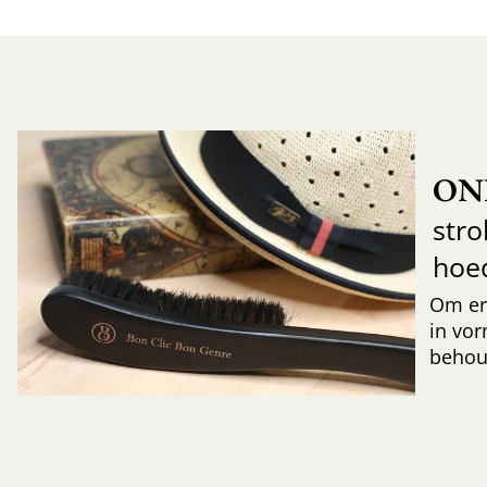
ON
str
hoe
Om er
in vor
behoud