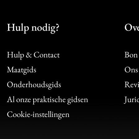
Hulp nodig?
Ove
Hulp & Contact
Bon 
Maatgids
Ons 
Bon
Onderhoudsgids
Rev
Clic
Al onze praktische gidsen
Juri
Bon
Cookie-instellingen
Gen