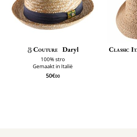
Couture
Daryl
Classic It
100% stro
Gemaakt in Italië
50€
00