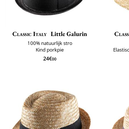
Classic Italy
Little Galurin
Class
100% natuurlijk stro
Kind porkpie
Elastis
24€
00