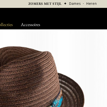
✦
Dames
·
Heren
ZOMERS MET STIJL
llecties
Accessoires