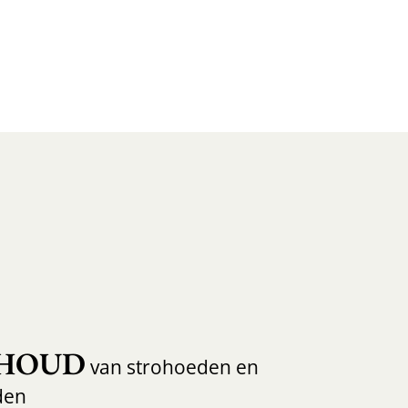
HOUD
van strohoeden en
den