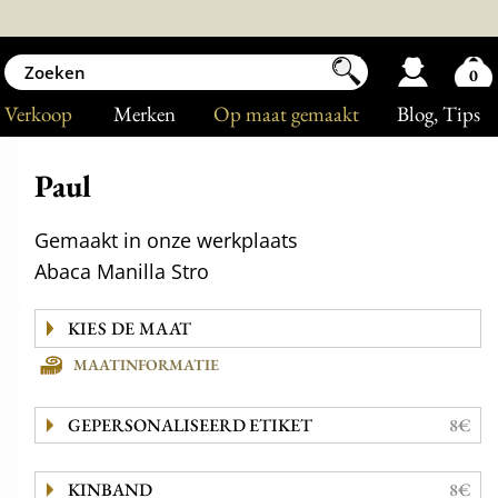
0
Verkoop
Merken
Op maat gemaakt
Blog
, Tips
Paul
Gemaakt in onze werkplaats
Abaca Manilla Stro
MAATINFORMATIE
GEPERSONALISEERD ETIKET
8€
KINBAND
8€