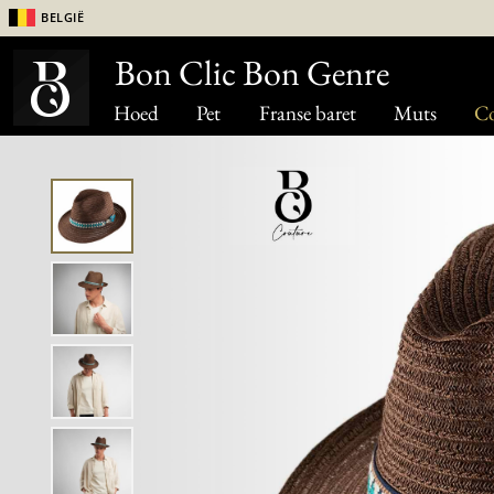
België
Bon Clic Bon Genre
Hoed
Pet
Franse baret
Muts
Co