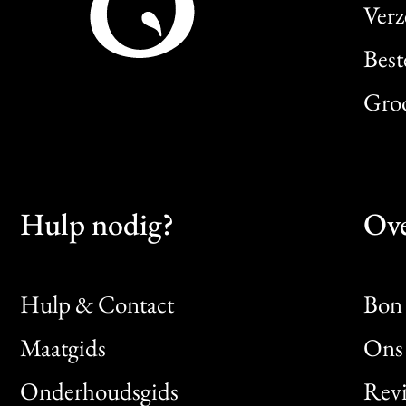
Verz
Best
Gro
Hulp nodig?
Ove
Hulp & Contact
Bon 
Maatgids
Ons 
Bon
Onderhoudsgids
Rev