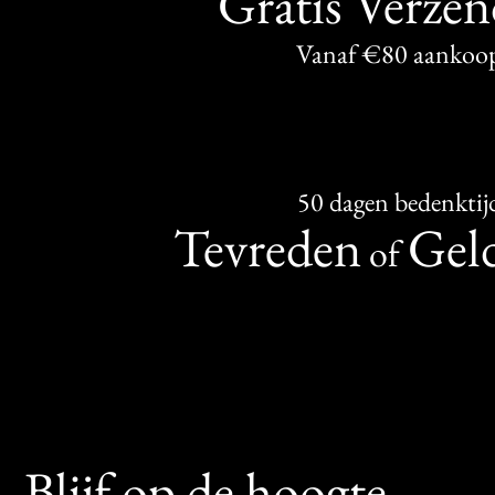
Gratis Verze
Vanaf €80 aankoo
50 dagen bedenktij
Tevreden
Geld
of
Blijf op de hoogte