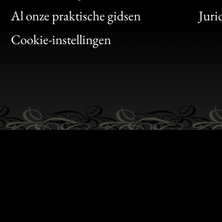
Clic
Al onze praktische gidsen
Juri
Bon
Cookie-instellingen
Gen