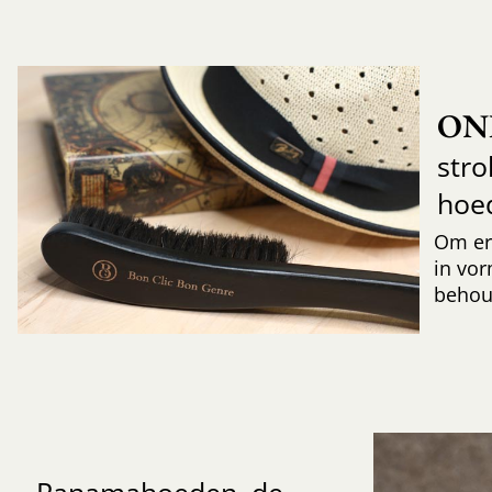
ON
str
hoe
Om er
in vor
behoud