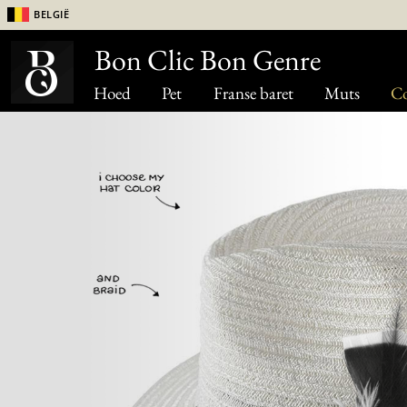
België
Bon Clic Bon Genre
Hoed
Pet
Franse baret
Muts
Co