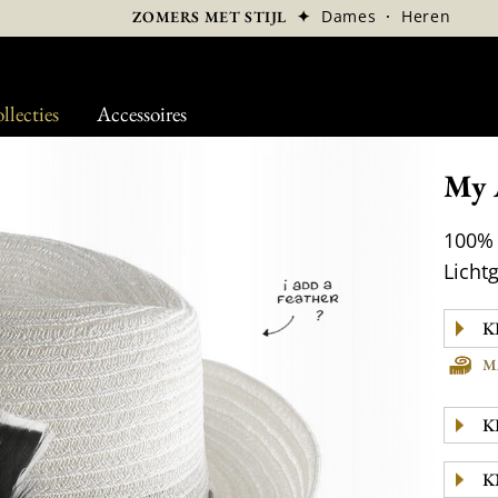
✦
Dames
·
Heren
ZOMERS MET STIJL
llecties
Accessoires
My 
100% 
Licht
M
K
K