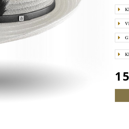
K
V
G
K
1