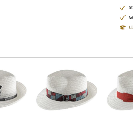
S
G
L