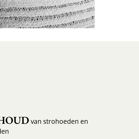
HOUD
van strohoeden en
den