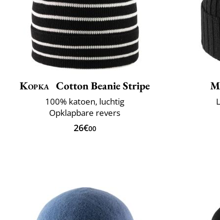
Kopka
Cotton Beanie Stripe
M
100% katoen, luchtig
L
Opklapbare revers
26€
00