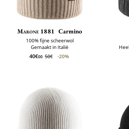
Marone 1881
Carmino
100% fijne scheerwol
Gemaakt in Italië
Heel
40€
-20%
50€
00