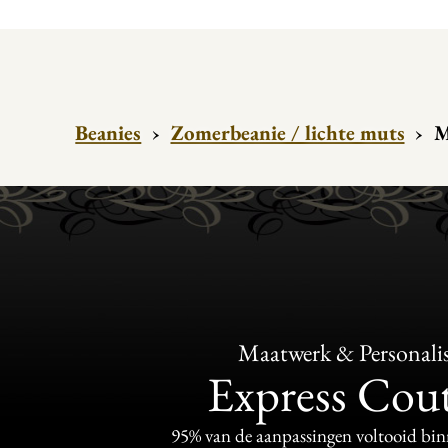
Beanies
›
Zomerbeanie / lichte muts
›
M
Maatwerk & Personalis
Express Cou
95% van de aanpassingen voltooid bi