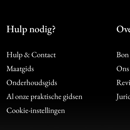
Hulp nodig?
Ove
Hulp & Contact
Bon 
Maatgids
Ons 
Bon
Onderhoudsgids
Rev
Clic
Al onze praktische gidsen
Juri
Bon
Cookie-instellingen
Gen