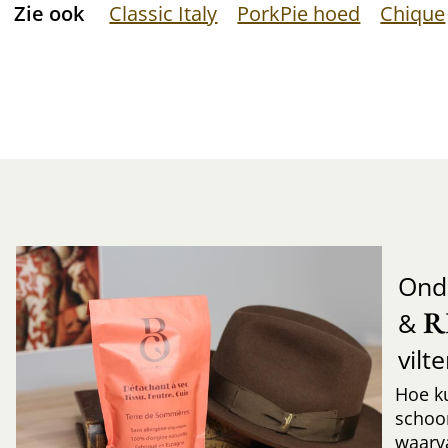
Zie ook
Classic Italy
PorkPie hoed
Chique
Ond
R
&
vilt
Hoe k
schoo
waarv