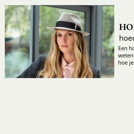
HO
hoe
Een h
weten
hoe je